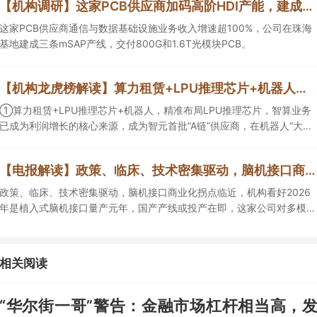
【机构调研】这家PCB供应商加码高阶HDI产能，建成三条mSAP产线
这家PCB供应商通信与数据基础设施业务收入增速超100%，公司在珠海
基地建成三条mSAP产线，交付800G和1.6T光模块PCB。
【机构龙虎榜解读】算力租赁+LPU推理芯片+机器人，精准布局LPU推理芯片，智算业务已成为利润增长的核心来源，成为智元首批“A链”供应商，在机器人“大小脑”控制器领域已有客户订单落地，这家公司获净买入
①算力租赁+LPU推理芯片+机器人，精准布局LPU推理芯片，智算业务
已成为利润增长的核心来源，成为智元首批“A链”供应商，在机器人“大小
脑”控制器领域已有客户订单落地，这家公司获净买入；②AI安全+网络
安全+华为鲲鹏+摘帽，以“AI+安全”为核心战略，推出AI数据安全产品矩
【电报解读】政策、临床、技术密集驱动，脑机接口商业化拐点临近，机构看好2026年是植入式脑机接口量产元年，国产产线或投产在即，这家公司对多模态人机交互系统集成关键技术进行了研发
阵，自主研发的大数据AI应用平台、AI数据安全分类分级产品获得市场高
度认可，机构大额净买入这家公司。
政策、临床、技术密集驱动，脑机接口商业化拐点临近，机构看好2026
年是植入式脑机接口量产元年，国产产线或投产在即，这家公司对多模态
人机交互系统集成关键技术进行了研发，另一家成立了人工智能与脑机工
程研究院。
相关阅读
“华尔街一哥”警告：金融市场杠杆相当高，