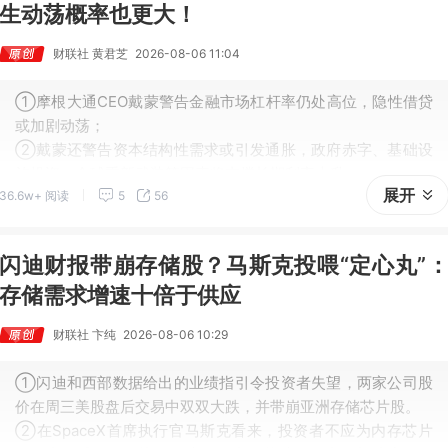
生动荡概率也更大！
财联社 黄君芝
2026-08-06 11:04
①摩根大通CEO戴蒙警告金融市场杠杆率仍处高位，隐性借贷
或加剧动荡；
②戴蒙还警告资本结构性需求或引发通胀，政府赤字、基础设
施投资、全球重新武装等因素将支撑长期利率上升。
展开
36.6w+ 阅读
5
56
闪迪财报带崩存储股？马斯克投喂“定心丸”
存储需求增速十倍于供应
财联社 卞纯
2026-08-06 10:29
①闪迪和西部数据给出的业绩指引令投资者失望，两家公司股
价在周三美股盘后交易中双双大跌，并带崩亚洲存储芯片股。
②在SpaceX首席执行官马斯克看来，投资者不应为内存芯片