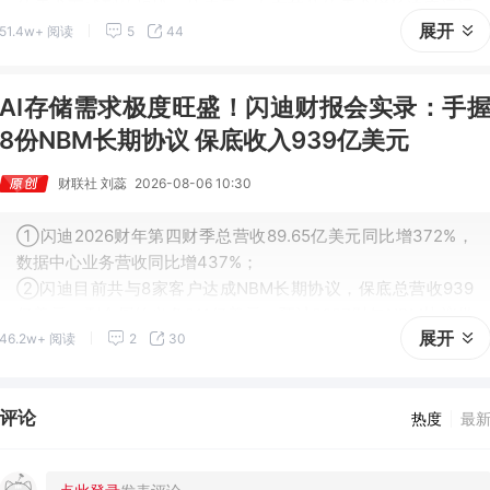
的需求而感到的担忧。他表示，内存芯片的需求增长速度远远
展开
51.4w+ 阅读
5
44
超过了供应增速。
AI存储需求极度旺盛！闪迪财报会实录：手
8份NBM长期协议 保底收入939亿美元
财联社 刘蕊
2026-08-06 10:30
①闪迪2026财年第四财季总营收89.65亿美元同比增372%，
数据中心业务营收同比增437%；
②闪迪目前共与8家客户达成NBM长期协议，保底总营收939
亿美元，剩余履约义务911亿美元；预计2027财年NBM协议供
展开
46.2w+ 阅读
2
30
货比特量占总出货量50%以上。
评论
热度
最