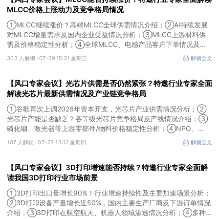
MLCC价格上涨动力及竞争格局情况
①MLCC继续涨价？高端MLCC全球供需情况介绍；②AI持续发展
对MLCC增量需求及国内企业受益情况分析；③MLCC上游材料供
需及价格稳定性分析；④全球MLCC、电感产品客户下单情况及未
来扩产难度解析。本场风口专家会议将于7月29日（周三）20:30举
303 人解锁 ·
07-29 15:31 星期三
解锁全文
行，特邀行业专家全面解读MLCC价格上涨动力及竞争格局情况。
【风口专家会议】光芯片供需是否仍然紧张？特邀行业专家全面
解读光芯片最新供需情况及产业链竞争格局
①谷歌再次上调2026年资本开支，光芯片产业供需情况分析；②
光芯片产能是否缺乏？各等级光芯片竞争格局及产线情况介绍；③
磷化铟、激光器等上游零部件/物料价格稳定性分析；④NPO、
3.2T光模块研发进展介绍。本场风口专家会议将于7月23日（周四）
107 人解锁 ·
07-23 13:12 星期四
解锁全文
16:30举行，特邀行业专家全面解读光芯片最新供需情况及产业链竞
争格局。
【风口专家会议】3D打印增速能否持续？特邀行业专家全面解
读我国3D打印行业市场前景
①3D打印出口量增长90%！行业增速持续性及主要加速场景分析；
②3D打印设备产量增长近50%，国内主要生产厂商及下游订单情况
介绍；③3D打印在航空航天、机器人领域渗透情况分析；④多种