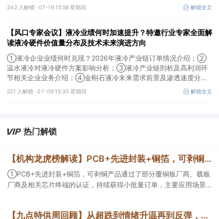
技术路线及所需产业链供需情况剖析。本场风口专家会议将于7月16
342 人解锁 ·
07-16 15:58 星期四
解锁全文
日（周四）20:00举行，特邀行业专家全面解读我国3D打印行业市
场前景。
【风口专家会议】液冷业绩何时加速提升？特邀行业专家全面解
读液冷硬件价值量分布及技术未来演进方向
①液冷企业业绩何时兑现？2026年液冷产业链订单情况介绍；②
温水液冷对液冷硬件方案影响分析；③液冷产业链剖析及高利润环
节相关企业业务介绍；④金刚石液冷未来需求前景及渗透速度分
析。本场风口专家会议将于7月9日（周四）19:30举行，特邀行业专
221 人解锁 ·
07-09 15:30 星期四
解锁全文
家全面解读液冷硬件价值量分布及技术未来演进方向。
热门解锁
【机构龙虎榜解读】PCB+先进封装+铜箔，可剥铜产品通过了部分覆铜板厂商、载板厂商及相关芯片终端的认证，持续获得小批量订单，主要应用场景包括芯片封装光模块用PCB，机构大额净买入这家公司
①PCB+先进封装+铜箔，可剥铜产品通过了部分覆铜板厂商、载板
厂商及相关芯片终端的认证，持续获得小批量订单，主要应用场景
包括芯片封装光模块用PCB，机构大额净买入这家公司；②创新药
CDMO+减肥药，收购国外知名CRO企业，在创新药API的化学合成
【九点特供周回顾】从超跌到情绪升温再到反弹，栏目梳理AI应用题材逻辑，AI教育人气公司解读后获4连板
等方面具有丰富经验，具备承接细胞与基因治疗产品商业化受托生