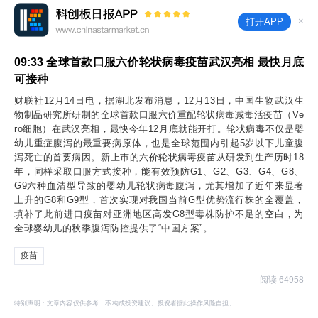
×
打开APP
09:33
全球首款口服六价轮状病毒疫苗武汉亮相 最快月底
可接种
财联社12月14日电，据湖北发布消息，12月13日，中国生物武汉生
物制品研究所研制的全球首款口服六价重配轮状病毒减毒活疫苗（Ve
ro细胞）在武汉亮相，最快今年12月底就能开打。轮状病毒不仅是婴
幼儿重症腹泻的最重要病原体，也是全球范围内引起5岁以下儿童腹
泻死亡的首要病因。新上市的六价轮状病毒疫苗从研发到生产历时18
年，同样采取口服方式接种，能有效预防G1、G2、G3、G4、G8、
G9六种血清型导致的婴幼儿轮状病毒腹泻，尤其增加了近年来显著
上升的G8和G9型，首次实现对我国当前G型优势流行株的全覆盖，
填补了此前进口疫苗对亚洲地区高发G8型毒株防护不足的空白，为
全球婴幼儿的秋季腹泻防控提供了“中国方案”。
疫苗
阅读 64958
特别声明：文章内容仅供参考，不构成投资建议。投资者据此操作风险自担。