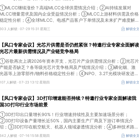
①MLCC继续涨价？高端MLCC全球供需情况介绍；②AI持续发展对
MLCC增量需求及国内企业受益情况分析；③MLCC上游材料供需及价格
稳定性分析；④全球MLCC、电感产品客户下单情况及未来扩产难度解
析。本场风口专家会议将于7月29日（周三）20:30举行，特邀行业专家
303 人解锁 ·
07-29 15:31 星期三
解锁全
全面解读MLCC价格上涨动力及竞争格局情况。
【风口专家会议】光芯片供需是否仍然紧张？特邀行业专家全面解读
光芯片最新供需情况及产业链竞争格局
①谷歌再次上调2026年资本开支，光芯片产业供需情况分析；②光芯片
产能是否缺乏？各等级光芯片竞争格局及产线情况介绍；③磷化铟、激
光器等上游零部件/物料价格稳定性分析；④NPO、3.2T光模块研发进展
介绍。本场风口专家会议将于7月23日（周四）16:30举行，特邀行业专
107 人解锁 ·
07-23 13:12 星期四
解锁全
家全面解读光芯片最新供需情况及产业链竞争格局。
【风口专家会议】3D打印增速能否持续？特邀行业专家全面解读我
国3D打印行业市场前景
①3D打印出口量增长90%！行业增速持续性及主要加速场景分析；
②3D打印设备产量增长近50%，国内主要生产厂商及下游订单情况介
绍；③3D打印在航空航天、机器人领域渗透情况分析；④多种技术路线
及所需产业链供需情况剖析。本场风口专家会议将于7月16日（周四）
342 人解锁 ·
07-16 15:58 星期四
解锁全