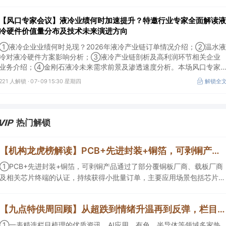
20:00举行，特邀行业专家全面解读我国3D打印行业市场前景。
【风口专家会议】液冷业绩何时加速提升？特邀行业专家全面解读液
冷硬件价值量分布及技术未来演进方向
①液冷企业业绩何时兑现？2026年液冷产业链订单情况介绍；②温水液
冷对液冷硬件方案影响分析；③液冷产业链剖析及高利润环节相关企业
业务介绍；④金刚石液冷未来需求前景及渗透速度分析。本场风口专家
会议将于7月9日（周四）19:30举行，特邀行业专家全面解读液冷硬件价
221 人解锁 ·
07-09 15:30 星期四
解锁全
值量分布及技术未来演进方向。
热门解锁
【机构龙虎榜解读】PCB+先进封装+铜箔，可剥铜产品通过了部分覆铜板厂商、载板厂商及相关芯片终端的认证，持续获得小批量订单，主要应用场景包括芯片封装光模块用PCB，机构大额净买入这家公司
①PCB+先进封装+铜箔，可剥铜产品通过了部分覆铜板厂商、载板厂商
及相关芯片终端的认证，持续获得小批量订单，主要应用场景包括芯片封
装光模块用PCB，机构大额净买入这家公司；②创新药CDMO+减肥药，
收购国外知名CRO企业，在创新药API的化学合成等方面具有丰富经验，
【九点特供周回顾】从超跌到情绪升温再到反弹，栏目梳理AI应用题材逻辑，AI教育人气公司解读后获4连板
具备承接细胞与基因治疗产品商业化受托生产的合规资质，这家公司获净
买入。
①一表精选栏目梳理的优质资讯，AI应用、有色、半导体等领域多家热