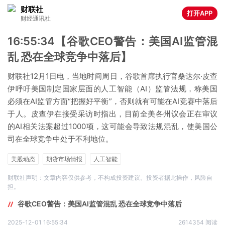
财联社
打开APP
财经通讯社
16:55:34【谷歌CEO警告：美国AI监管混
乱 恐在全球竞争中落后】
财联社12月1日电，当地时间周日，谷歌首席执行官桑达尔·皮查
伊呼吁美国制定国家层面的人工智能（AI）监管法规，称美国
必须在AI监管方面“把握好平衡”，否则就有可能在AI竞赛中落后
于人。皮查伊在接受采访时指出，目前全美各州议会正在审议
的AI相关法案超过1000项，这可能会导致法规混乱，使美国公
司在全球竞争中处于不利地位。
美股动态
期货市场情报
人工智能
财联社声明：文章内容仅供参考，不构成投资建议。投资者据此操作，风险自
担。
谷歌CEO警告：美国AI监管混乱 恐在全球竞争中落后
2025-12-01 16:55:34
2614354 阅读