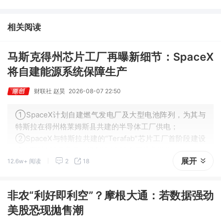
③AI服务器、机器人带动MLCC景气周期持续！这家公司扩产、涨
价预期暂未被市场定价，王牌自营前瞻捕捉“预期差”，3日大涨
相关阅读
26%。
马斯克得州芯片工厂再曝新细节：SpaceX
将自建能源系统保障生产
财联社 赵昊
2026-08-07 22:50
①SpaceX计划自建燃气发电厂及大型电池阵列，为其与
特斯拉在得州格莱姆斯县共建的半导体工厂供电；
②SpaceX与特斯拉共建的“Terafab”芯片工厂首阶段建设
成本预计168亿美元，将创造3000个新就业岗位。
展开
12.6w+ 阅读
2
18
非农“利好即利空”？摩根大通：若数据强劲
美股恐现拋售潮