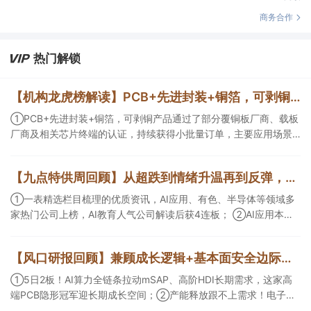
商务合作
热门解锁
【机构龙虎榜解读】PCB+先进封装+铜箔，可剥铜产品通过了部分覆铜板厂商、载板厂商及相关芯片终端的认证，持续获得小批量订单，主要应用场景包括芯片封装光模块用PCB，机构大额净买入这家公司
①PCB+先进封装+铜箔，可剥铜产品通过了部分覆铜板厂商、载板
厂商及相关芯片终端的认证，持续获得小批量订单，主要应用场景
包括芯片封装光模块用PCB，机构大额净买入这家公司；②创新药
CDMO+减肥药，收购国外知名CRO企业，在创新药API的化学合成
【九点特供周回顾】从超跌到情绪升温再到反弹，栏目梳理AI应用题材逻辑，AI教育人气公司解读后获4连板
等方面具有丰富经验，具备承接细胞与基因治疗产品商业化受托生
产的合规资质，这家公司获净买入。
①一表精选栏目梳理的优质资讯，AI应用、有色、半导体等领域多
家热门公司上榜，AI教育人气公司解读后获4连板； ②AI应用本周
活跃，栏目解读海外映射，梳理教育、传媒、游戏等景气方向，焦
点公司3日最高涨超20%； ③磷化铟概念异军突起，栏目以机构视
【风口研报回顾】兼顾成长逻辑+基本面安全边际！王牌自营前瞻覆盖“pcb+MLCC+电子布”，梳理AI产业链优质标的“深坑起跳”
角前瞻产业供需情况，提及2家核心公司双双涨停。
①5日2板！AI算力全链条拉动mSAP、高阶HDI长期需求，这家高
端PCB隐形冠军迎长期成长空间；②产能释放跟不上需求！电子布
未来3年缺口难消，深坑之际再梳理行业逻辑，人气龙头涨超3成；