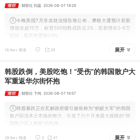
财联社 刘蕊
2026-08-07 19:29
①今晚美国7月非农就业报告将公布，摩根大通预计若新
增就业超15万，标普500指数或跌近2%；若新增在2-6万
区间，最高有望涨0.8%。
②市场预期7月非农新增就业中值8.3万人、失业率维持4.
展开
16.4w+ 阅读
29
2%。
韩股跌倒，美股吃饱！“受伤”的韩国散户大
军重返华尔街怀抱
财联社 卞纯
2026-08-07 16:57
①韩股暴跌正在瓦解政府吸引被俗称为"蚂蚁大军"的韩国
散户回流本土市场的努力，引发了六个月来最大规模的“韩
国散户买入美股”的热潮；
②韩国证券存管院的数据显示，在KOSPI指数下跌22%的
展开
28.9w+ 阅读
3
41
7月，韩国散户买入美股的规模高达46亿美元。这一数字