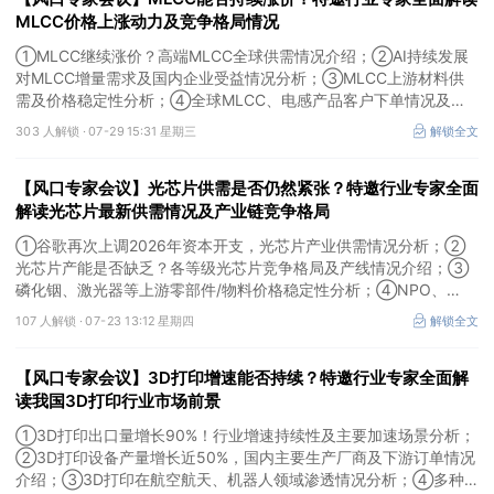
MLCC价格上涨动力及竞争格局情况
①MLCC继续涨价？高端MLCC全球供需情况介绍；②AI持续发展
对MLCC增量需求及国内企业受益情况分析；③MLCC上游材料供
需及价格稳定性分析；④全球MLCC、电感产品客户下单情况及未
来扩产难度解析。本场风口专家会议将于7月29日（周三）20:30举
303 人解锁 ·
07-29 15:31 星期三
解锁全文
行，特邀行业专家全面解读MLCC价格上涨动力及竞争格局情况。
【风口专家会议】光芯片供需是否仍然紧张？特邀行业专家全面
解读光芯片最新供需情况及产业链竞争格局
①谷歌再次上调2026年资本开支，光芯片产业供需情况分析；②
光芯片产能是否缺乏？各等级光芯片竞争格局及产线情况介绍；③
磷化铟、激光器等上游零部件/物料价格稳定性分析；④NPO、
3.2T光模块研发进展介绍。本场风口专家会议将于7月23日（周四）
107 人解锁 ·
07-23 13:12 星期四
解锁全文
16:30举行，特邀行业专家全面解读光芯片最新供需情况及产业链竞
争格局。
【风口专家会议】3D打印增速能否持续？特邀行业专家全面解
读我国3D打印行业市场前景
①3D打印出口量增长90%！行业增速持续性及主要加速场景分析；
②3D打印设备产量增长近50%，国内主要生产厂商及下游订单情况
介绍；③3D打印在航空航天、机器人领域渗透情况分析；④多种