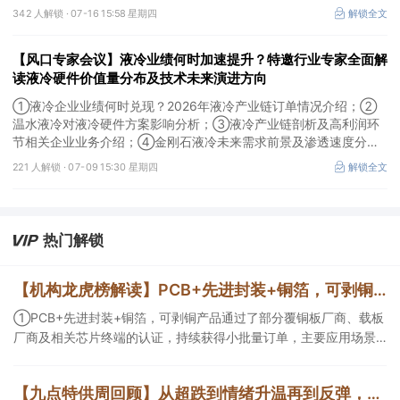
技术路线及所需产业链供需情况剖析。本场风口专家会议将于7月16
342 人解锁 ·
07-16 15:58 星期四
解锁全文
日（周四）20:00举行，特邀行业专家全面解读我国3D打印行业市
场前景。
【风口专家会议】液冷业绩何时加速提升？特邀行业专家全面解
读液冷硬件价值量分布及技术未来演进方向
①液冷企业业绩何时兑现？2026年液冷产业链订单情况介绍；②
温水液冷对液冷硬件方案影响分析；③液冷产业链剖析及高利润环
节相关企业业务介绍；④金刚石液冷未来需求前景及渗透速度分
析。本场风口专家会议将于7月9日（周四）19:30举行，特邀行业专
221 人解锁 ·
07-09 15:30 星期四
解锁全文
家全面解读液冷硬件价值量分布及技术未来演进方向。
热门解锁
【机构龙虎榜解读】PCB+先进封装+铜箔，可剥铜产品通过了部分覆铜板厂商、载板厂商及相关芯片终端的认证，持续获得小批量订单，主要应用场景包括芯片封装光模块用PCB，机构大额净买入这家公司
①PCB+先进封装+铜箔，可剥铜产品通过了部分覆铜板厂商、载板
厂商及相关芯片终端的认证，持续获得小批量订单，主要应用场景
包括芯片封装光模块用PCB，机构大额净买入这家公司；②创新药
CDMO+减肥药，收购国外知名CRO企业，在创新药API的化学合成
【九点特供周回顾】从超跌到情绪升温再到反弹，栏目梳理AI应用题材逻辑，AI教育人气公司解读后获4连板
等方面具有丰富经验，具备承接细胞与基因治疗产品商业化受托生