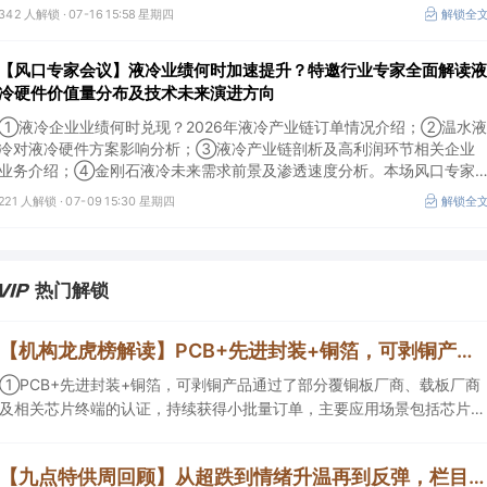
及所需产业链供需情况剖析。本场风口专家会议将于7月16日（周四）
342 人解锁 ·
07-16 15:58 星期四
解锁全
20:00举行，特邀行业专家全面解读我国3D打印行业市场前景。
【风口专家会议】液冷业绩何时加速提升？特邀行业专家全面解读液
冷硬件价值量分布及技术未来演进方向
①液冷企业业绩何时兑现？2026年液冷产业链订单情况介绍；②温水液
冷对液冷硬件方案影响分析；③液冷产业链剖析及高利润环节相关企业
业务介绍；④金刚石液冷未来需求前景及渗透速度分析。本场风口专家
会议将于7月9日（周四）19:30举行，特邀行业专家全面解读液冷硬件价
221 人解锁 ·
07-09 15:30 星期四
解锁全
值量分布及技术未来演进方向。
热门解锁
【机构龙虎榜解读】PCB+先进封装+铜箔，可剥铜产品通过了部分覆铜板厂商、载板厂商及相关芯片终端的认证，持续获得小批量订单，主要应用场景包括芯片封装光模块用PCB，机构大额净买入这家公司
①PCB+先进封装+铜箔，可剥铜产品通过了部分覆铜板厂商、载板厂商
及相关芯片终端的认证，持续获得小批量订单，主要应用场景包括芯片封
装光模块用PCB，机构大额净买入这家公司；②创新药CDMO+减肥药，
收购国外知名CRO企业，在创新药API的化学合成等方面具有丰富经验，
【九点特供周回顾】从超跌到情绪升温再到反弹，栏目梳理AI应用题材逻辑，AI教育人气公司解读后获4连板
具备承接细胞与基因治疗产品商业化受托生产的合规资质，这家公司获净