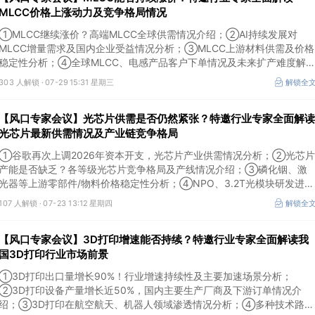
MLCC价格上涨动力及竞争格局情况
①MLCC继续涨价？高端MLCC全球供需情况介绍；②AI持续发展对
MLCC增量需求及国内企业受益情况分析；③MLCC上游材料供需及价格
稳定性分析；④全球MLCC、电感产品客户下单情况及未来扩产难度解
析。本场风口专家会议将于7月29日（周三）20:30举行，特邀行业专家
303 人解锁 ·
07-29 15:31 星期三
解锁全
全面解读MLCC价格上涨动力及竞争格局情况。
【风口专家会议】光芯片供需是否仍然紧张？特邀行业专家全面解读
光芯片最新供需情况及产业链竞争格局
①谷歌再次上调2026年资本开支，光芯片产业供需情况分析；②光芯片
产能是否缺乏？各等级光芯片竞争格局及产线情况介绍；③磷化铟、激
光器等上游零部件/物料价格稳定性分析；④NPO、3.2T光模块研发进展
介绍。本场风口专家会议将于7月23日（周四）16:30举行，特邀行业专
107 人解锁 ·
07-23 13:12 星期四
解锁全
家全面解读光芯片最新供需情况及产业链竞争格局。
【风口专家会议】3D打印增速能否持续？特邀行业专家全面解读我
国3D打印行业市场前景
①3D打印出口量增长90%！行业增速持续性及主要加速场景分析；
②3D打印设备产量增长近50%，国内主要生产厂商及下游订单情况介
绍；③3D打印在航空航天、机器人领域渗透情况分析；④多种技术路线