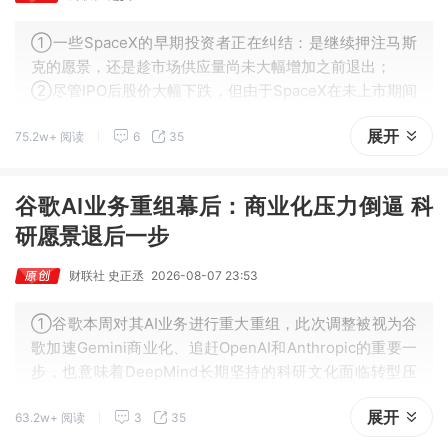
①一些SpaceX的早期投资者正在纠结：是继续押注马斯
克的愿景，还是趁市场供应量尚未大幅增加之前退出；
②尽管IPO后股价大幅下跌，但由于SpaceX在未上市期间
估值大幅提升，早期投资者仍然获得了可观收益。
展开
75.2w+ 阅读
6
35
谷歌AI业务重组幕后：商业化压力倒逼 科
研愿景退后一步
财联社 史正丞
2026-08-07 23:53
①谷歌本周对其AI业务进行重大重组，此次调整被视为谷
歌加速Gemini商业化、追赶OpenAI和Anthropic的重要一
步，也意味着DeepMind长期坚持的科研文化面临转型压
力；
展开
63.2w+ 阅读
3
35
②多名员工担忧实验室价值观改变，甚至已有员工接触竞
争对手表示准备好“跳槽离开”。