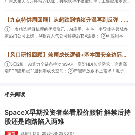
厂商及相关芯片终端的认证，持续获得小批量订单，主要应用场景
包括芯片封装光模块用PCB，机构大额净买入这家公司；②创新药
CDMO+减肥药，收购国外知名CRO企业，在创新药API的化学合成
【九点特供周回顾】从超跌到情绪升温再到反弹，栏目梳理AI应用题材逻辑，AI教育人气公司解读后获4连板
等方面具有丰富经验，具备承接细胞与基因治疗产品商业化受托生
产的合规资质，这家公司获净买入。
①一表精选栏目梳理的优质资讯，AI应用、有色、半导体等领域多
家热门公司上榜，AI教育人气公司解读后获4连板； ②AI应用本周
活跃，栏目解读海外映射，梳理教育、传媒、游戏等景气方向，焦
点公司3日最高涨超20%； ③磷化铟概念异军突起，栏目以机构视
【风口研报回顾】兼顾成长逻辑+基本面安全边际！王牌自营前瞻覆盖“pcb+MLCC+电子布”，梳理AI产业链优质标的“深坑起跳”
角前瞻产业供需情况，提及2家核心公司双双涨停。
①5日2板！AI算力全链条拉动mSAP、高阶HDI长期需求，这家高
端PCB隐形冠军迎长期成长空间；②产能释放跟不上需求！电子布
未来3年缺口难消，深坑之际再梳理行业逻辑，人气龙头涨超3成；
③AI服务器、机器人带动MLCC景气周期持续！这家公司扩产、涨
价预期暂未被市场定价，王牌自营前瞻捕捉“预期差”，3日大涨
相关阅读
26%。
SpaceX早期投资者坐看股价腰斩 解禁后持
股还是跑路陷入两难
财联社 赵昊
2026-08-08 00:07