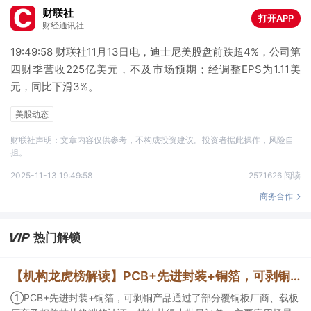
财联社
打开APP
财经通讯社
19:49:58 财联社11月13日电，迪士尼美股盘前跌超4%，公司第
四财季营收225亿美元，不及市场预期；经调整EPS为1.11美
元，同比下滑3%。
美股动态
财联社声明：文章内容仅供参考，不构成投资建议。投资者据此操作，风险自
担。
2025-11-13 19:49:58
2571626 阅读
商务合作
热门解锁
【机构龙虎榜解读】PCB+先进封装+铜箔，可剥铜产品通过了部分覆铜板厂商、载板厂商及相关芯片终端的认证，持续获得小批量订单，主要应用场景包括芯片封装光模块用PCB，机构大额净买入这家公司
①PCB+先进封装+铜箔，可剥铜产品通过了部分覆铜板厂商、载板