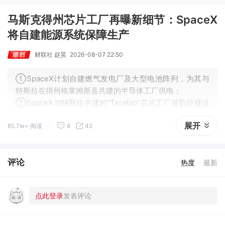
马斯克得州芯片工厂再曝新细节：SpaceX
将自建能源系统保障生产
财联社 赵昊
2026-08-07 22:50
①SpaceX计划自建燃气发电厂及大型电池阵列，为其与
特斯拉在得州格莱姆斯县共建的半导体工厂供电；
②SpaceX与特斯拉共建的“Terafab”芯片工厂首阶段建设
成本预计168亿美元，将创造3000个新就业岗位。
展开
85.7w+ 阅读
8
42
评论
热度
最新