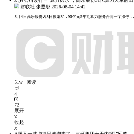
玩具公司改行当“算力房东”，高乐股份31亿算力大单砸
财联社 张昱彤
2026-08-04 14:42
8月4日高乐股份因3日披露31.95亿元5年期算力服务合同一字涨停
51w+ 阅读
4
72
展开
收起
A股又一波增持回购潮来了！三环集团十天内“两”回购