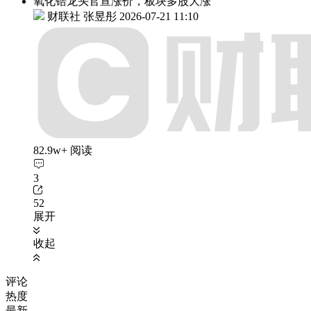
氧化锆龙头官宣涨价，板块多股大涨
财联社 张昱彤
2026-07-21 11:10
82.9w+ 阅读
3
52
展开
收起
评论
热度
最新