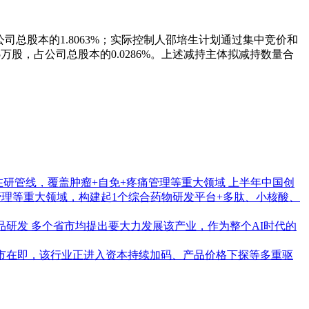
占公司总股本的1.8063%；实际控制人邵培生计划通过集中竞价和
5万股，占公司总股本的0.0286%。上述减持主体拟减持数量合
药在研管线，覆盖肿瘤+自免+疼痛管理等重大领域
上半年中国创
痛管理等重大领域，构建起1个综合药物研发平台+多肽、小核酸、
品研发
多个省市均提出要大力发展该产业，作为整个AI时代的
市在即，该行业正进入资本持续加码、产品价格下探等多重驱