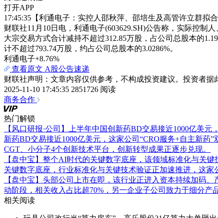
打开APP
17:45:35【利通电子：实控人邵秋萍、邵培生及高管许立群拟合计
财联社11月10日电，利通电子(603629.SH)公告称，实际
大宗交易方式合计减持不超过312.85万股，占公司总股本的1.
计不超过793.74万股，约占公司总股本的3.0286%。
利通电子
+8.76%
查看原文
A股公告速递
财联社声明：文章内容仅供参考，不构成投资建议。投资者据
2025-11-10 17:45:35
2851726 阅读
商务合作
热门解锁
【风口研报·公司】上半年中国创新药BD交易接近1000亿美元
新药BD交易接近1000亿美元，这家公司“CRO服务+自主新
CGT、小分子4个创新技术平台，创新转型成果正逐步兑现。
【盘中宝】整个AI时代的关键数字底座，该领域标准化与关
关键数字底座，行业标准化与关键技术验证正加速推进，这家
【盘中宝】头部公司上市在即，该行业正进入资本持续加码、产
动阶段，相关收入占比超70%，另一企业子公司致力于细分产
相关阅读