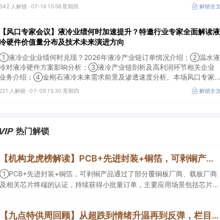
及所需产业链供需情况剖析。本场风口专家会议将于7月16日（周四）
342 人解锁 ·
07-16 15:58 星期四
解锁全
20:00举行，特邀行业专家全面解读我国3D打印行业市场前景。
【风口专家会议】液冷业绩何时加速提升？特邀行业专家全面解读液
冷硬件价值量分布及技术未来演进方向
①液冷企业业绩何时兑现？2026年液冷产业链订单情况介绍；②温水液
冷对液冷硬件方案影响分析；③液冷产业链剖析及高利润环节相关企业
业务介绍；④金刚石液冷未来需求前景及渗透速度分析。本场风口专家
会议将于7月9日（周四）19:30举行，特邀行业专家全面解读液冷硬件价
221 人解锁 ·
07-09 15:30 星期四
解锁全
值量分布及技术未来演进方向。
热门解锁
【机构龙虎榜解读】PCB+先进封装+铜箔，可剥铜产品通过了部分覆铜板厂商、载板厂商及相关芯片终端的认证，持续获得小批量订单，主要应用场景包括芯片封装光模块用PCB，机构大额净买入这家公司
①PCB+先进封装+铜箔，可剥铜产品通过了部分覆铜板厂商、载板厂商
及相关芯片终端的认证，持续获得小批量订单，主要应用场景包括芯片封
装光模块用PCB，机构大额净买入这家公司；②创新药CDMO+减肥药，
收购国外知名CRO企业，在创新药API的化学合成等方面具有丰富经验，
【九点特供周回顾】从超跌到情绪升温再到反弹，栏目梳理AI应用题材逻辑，AI教育人气公司解读后获4连板
具备承接细胞与基因治疗产品商业化受托生产的合规资质，这家公司获净