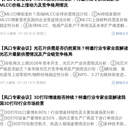
MLCC价格上涨动力及竞争格局情况
①MLCC继续涨价？高端MLCC全球供需情况介绍；②AI持续发展对
MLCC增量需求及国内企业受益情况分析；③MLCC上游材料供需及价格
稳定性分析；④全球MLCC、电感产品客户下单情况及未来扩产难度解
析。本场风口专家会议将于7月29日（周三）20:30举行，特邀行业专家
303 人解锁 ·
07-29 15:31 星期三
解锁全
全面解读MLCC价格上涨动力及竞争格局情况。
【风口专家会议】光芯片供需是否仍然紧张？特邀行业专家全面解读
光芯片最新供需情况及产业链竞争格局
①谷歌再次上调2026年资本开支，光芯片产业供需情况分析；②光芯片
产能是否缺乏？各等级光芯片竞争格局及产线情况介绍；③磷化铟、激
光器等上游零部件/物料价格稳定性分析；④NPO、3.2T光模块研发进展
介绍。本场风口专家会议将于7月23日（周四）16:30举行，特邀行业专
107 人解锁 ·
07-23 13:12 星期四
解锁全
家全面解读光芯片最新供需情况及产业链竞争格局。
【风口专家会议】3D打印增速能否持续？特邀行业专家全面解读我
国3D打印行业市场前景
①3D打印出口量增长90%！行业增速持续性及主要加速场景分析；
②3D打印设备产量增长近50%，国内主要生产厂商及下游订单情况介
绍；③3D打印在航空航天、机器人领域渗透情况分析；④多种技术路线