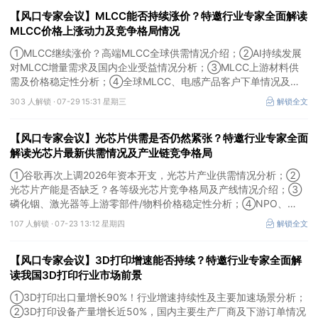
【风口专家会议】MLCC能否持续涨价？特邀行业专家全面解读
MLCC价格上涨动力及竞争格局情况
①MLCC继续涨价？高端MLCC全球供需情况介绍；②AI持续发展
对MLCC增量需求及国内企业受益情况分析；③MLCC上游材料供
需及价格稳定性分析；④全球MLCC、电感产品客户下单情况及未
来扩产难度解析。本场风口专家会议将于7月29日（周三）20:30举
303 人解锁 ·
07-29 15:31 星期三
解锁全文
行，特邀行业专家全面解读MLCC价格上涨动力及竞争格局情况。
【风口专家会议】光芯片供需是否仍然紧张？特邀行业专家全面
解读光芯片最新供需情况及产业链竞争格局
①谷歌再次上调2026年资本开支，光芯片产业供需情况分析；②
光芯片产能是否缺乏？各等级光芯片竞争格局及产线情况介绍；③
磷化铟、激光器等上游零部件/物料价格稳定性分析；④NPO、
3.2T光模块研发进展介绍。本场风口专家会议将于7月23日（周四）
107 人解锁 ·
07-23 13:12 星期四
解锁全文
16:30举行，特邀行业专家全面解读光芯片最新供需情况及产业链竞
争格局。
【风口专家会议】3D打印增速能否持续？特邀行业专家全面解
读我国3D打印行业市场前景
①3D打印出口量增长90%！行业增速持续性及主要加速场景分析；
②3D打印设备产量增长近50%，国内主要生产厂商及下游订单情况