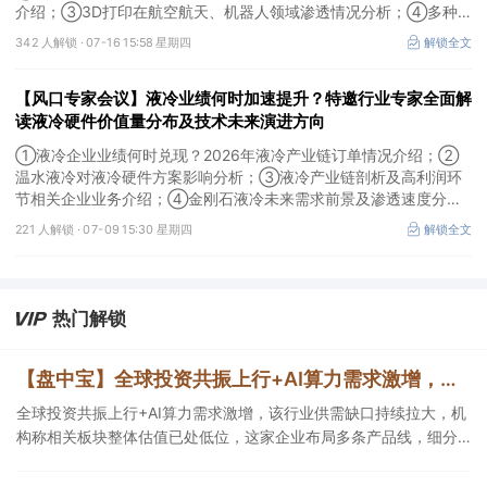
介绍；③3D打印在航空航天、机器人领域渗透情况分析；④多种
技术路线及所需产业链供需情况剖析。本场风口专家会议将于7月16
342 人解锁 ·
07-16 15:58 星期四
解锁全文
日（周四）20:00举行，特邀行业专家全面解读我国3D打印行业市
场前景。
【风口专家会议】液冷业绩何时加速提升？特邀行业专家全面解
读液冷硬件价值量分布及技术未来演进方向
①液冷企业业绩何时兑现？2026年液冷产业链订单情况介绍；②
温水液冷对液冷硬件方案影响分析；③液冷产业链剖析及高利润环
节相关企业业务介绍；④金刚石液冷未来需求前景及渗透速度分
析。本场风口专家会议将于7月9日（周四）19:30举行，特邀行业专
221 人解锁 ·
07-09 15:30 星期四
解锁全文
家全面解读液冷硬件价值量分布及技术未来演进方向。
热门解锁
【盘中宝】全球投资共振上行+AI算力需求激增，该行业供需缺口持续拉大，机构称相关板块整体估值已处低位，这家企业细分产品市占率第一
全球投资共振上行+AI算力需求激增，该行业供需缺口持续拉大，机
构称相关板块整体估值已处低位，这家企业布局多条产品线，细分
产品市占率第一。