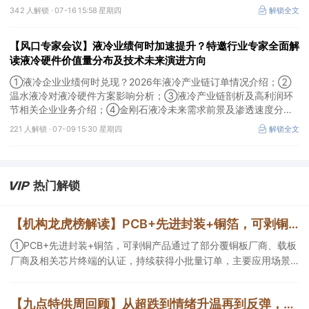
技术路线及所需产业链供需情况剖析。本场风口专家会议将于7月16
342 人解锁 ·
07-16 15:58 星期四
解锁全文
日（周四）20:00举行，特邀行业专家全面解读我国3D打印行业市
场前景。
【风口专家会议】液冷业绩何时加速提升？特邀行业专家全面解
读液冷硬件价值量分布及技术未来演进方向
①液冷企业业绩何时兑现？2026年液冷产业链订单情况介绍；②
温水液冷对液冷硬件方案影响分析；③液冷产业链剖析及高利润环
节相关企业业务介绍；④金刚石液冷未来需求前景及渗透速度分
析。本场风口专家会议将于7月9日（周四）19:30举行，特邀行业专
221 人解锁 ·
07-09 15:30 星期四
解锁全文
家全面解读液冷硬件价值量分布及技术未来演进方向。
热门解锁
【机构龙虎榜解读】PCB+先进封装+铜箔，可剥铜产品通过了部分覆铜板厂商、载板厂商及相关芯片终端的认证，持续获得小批量订单，主要应用场景包括芯片封装光模块用PCB，机构大额净买入这家公司
①PCB+先进封装+铜箔，可剥铜产品通过了部分覆铜板厂商、载板
厂商及相关芯片终端的认证，持续获得小批量订单，主要应用场景
包括芯片封装光模块用PCB，机构大额净买入这家公司；②创新药
CDMO+减肥药，收购国外知名CRO企业，在创新药API的化学合成
【九点特供周回顾】从超跌到情绪升温再到反弹，栏目梳理AI应用题材逻辑，AI教育人气公司解读后获4连板
等方面具有丰富经验，具备承接细胞与基因治疗产品商业化受托生