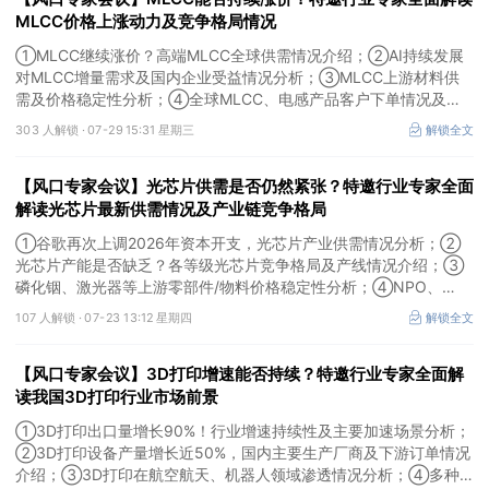
MLCC价格上涨动力及竞争格局情况
①MLCC继续涨价？高端MLCC全球供需情况介绍；②AI持续发展
对MLCC增量需求及国内企业受益情况分析；③MLCC上游材料供
需及价格稳定性分析；④全球MLCC、电感产品客户下单情况及未
来扩产难度解析。本场风口专家会议将于7月29日（周三）20:30举
303 人解锁 ·
07-29 15:31 星期三
解锁全文
行，特邀行业专家全面解读MLCC价格上涨动力及竞争格局情况。
【风口专家会议】光芯片供需是否仍然紧张？特邀行业专家全面
解读光芯片最新供需情况及产业链竞争格局
①谷歌再次上调2026年资本开支，光芯片产业供需情况分析；②
光芯片产能是否缺乏？各等级光芯片竞争格局及产线情况介绍；③
磷化铟、激光器等上游零部件/物料价格稳定性分析；④NPO、
3.2T光模块研发进展介绍。本场风口专家会议将于7月23日（周四）
107 人解锁 ·
07-23 13:12 星期四
解锁全文
16:30举行，特邀行业专家全面解读光芯片最新供需情况及产业链竞
争格局。
【风口专家会议】3D打印增速能否持续？特邀行业专家全面解
读我国3D打印行业市场前景
①3D打印出口量增长90%！行业增速持续性及主要加速场景分析；
②3D打印设备产量增长近50%，国内主要生产厂商及下游订单情况
介绍；③3D打印在航空航天、机器人领域渗透情况分析；④多种