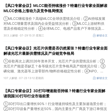
【风口专家会议】MLCC能否持续涨价？特邀行业专家全面解读
MLCC价格上涨动力及竞争格局情况
①MLCC继续涨价？高端MLCC全球供需情况介绍；②AI持续发展
对MLCC增量需求及国内企业受益情况分析；③MLCC上游材料供
需及价格稳定性分析；④全球MLCC、电感产品客户下单情况及未
来扩产难度解析。本场风口专家会议将于7月29日（周三）20:30举
303 人解锁 ·
07-29 15:31 星期三
解锁全文
行，特邀行业专家全面解读MLCC价格上涨动力及竞争格局情况。
【风口专家会议】光芯片供需是否仍然紧张？特邀行业专家全面
解读光芯片最新供需情况及产业链竞争格局
①谷歌再次上调2026年资本开支，光芯片产业供需情况分析；②
光芯片产能是否缺乏？各等级光芯片竞争格局及产线情况介绍；③
磷化铟、激光器等上游零部件/物料价格稳定性分析；④NPO、
3.2T光模块研发进展介绍。本场风口专家会议将于7月23日（周四）
107 人解锁 ·
07-23 13:12 星期四
解锁全文
16:30举行，特邀行业专家全面解读光芯片最新供需情况及产业链竞
争格局。
【风口专家会议】3D打印增速能否持续？特邀行业专家全面解
读我国3D打印行业市场前景
①3D打印出口量增长90%！行业增速持续性及主要加速场景分析；
②3D打印设备产量增长近50%，国内主要生产厂商及下游订单情况