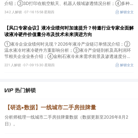
介绍；③3D打印在航空航天、机器人领域渗透情况分析；④多种
技术路线及所需产业链供需情况剖析。本场风口专家会议将于7月16
342 人解锁 ·
07-16 15:58 星期四
解锁全文
日（周四）20:00举行，特邀行业专家全面解读我国3D打印行业市
场前景。
【风口专家会议】液冷业绩何时加速提升？特邀行业专家全面解
读液冷硬件价值量分布及技术未来演进方向
①液冷企业业绩何时兑现？2026年液冷产业链订单情况介绍；②
温水液冷对液冷硬件方案影响分析；③液冷产业链剖析及高利润环
节相关企业业务介绍；④金刚石液冷未来需求前景及渗透速度分
析。本场风口专家会议将于7月9日（周四）19:30举行，特邀行业专
221 人解锁 ·
07-09 15:30 星期四
解锁全文
家全面解读液冷硬件价值量分布及技术未来演进方向。
热门解锁
【研选•数据】一线城市二手房挂牌量
分析师梳理一线城市二手房挂牌量数据（数据更新至2026年8月2
日）。