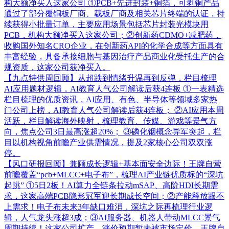
构大额净买入这家公司
①PCB+先进封装+铜箔，可剥铜产品
通过了部分覆铜板厂商、载板厂商及相关芯片终端的认证，持
续获得小批量订单，主要应用场景包括芯片封装光模块用
PCB，机构大额净买入这家公司；②创新药CDMO+减肥药，
收购国外知名CRO企业，在创新药API的化学合成等方面具有
丰富经验，具备承接细胞与基因治疗产品商业化受托生产的合
规资质，这家公司获净买入。
【九点特供周回顾】从超跌到情绪升温再到反弹，栏目梳理
AI应用题材逻辑，AI教育人气公司解读后获4连板
①一表精选
栏目梳理的优质资讯，AI应用、有色、半导体等领域多家热
门公司上榜，AI教育人气公司解读后获4连板； ②AI应用本周
活跃，栏目解读海外映射，梳理教育、传媒、游戏等景气方
向，焦点公司3日最高涨超20%； ③磷化铟概念异军突起，栏
目以机构视角前瞻产业供需情况，提及2家核心公司双双涨
停。
【风口研报回顾】兼顾成长逻辑+基本面安全边际！王牌自营
前瞻覆盖“pcb+MLCC+电子布”，梳理AI产业链优质标的“深坑
起跳”
①5日2板！AI算力全链条拉动mSAP、高阶HDI长期需
求，这家高端PCB隐形冠军迎长期成长空间；②产能释放跟不
上需求！电子布未来3年缺口难消，深坑之际再梳理行业逻
辑，人气龙头涨超3成；③AI服务器、机器人带动MLCC景气
周期持续！这家公司扩产、涨价预期暂未被市场定价，王牌自