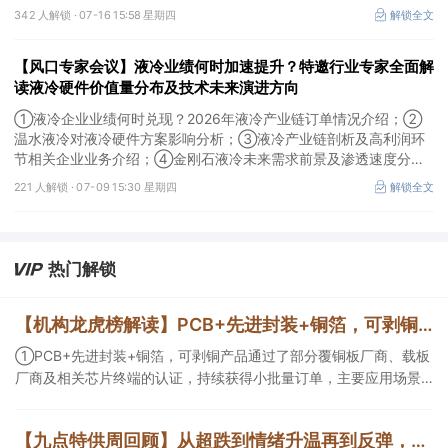
技术路线及所需产业链供需情况剖析。本场风口专家会议将于7月16
342 人解锁 ·
07-16 15:58 星期四
解锁全文
日（周四）20:00举行，特邀行业专家全面解读我国3D打印行业市
场前景。
【风口专家会议】液冷业绩何时加速提升？特邀行业专家全面解
读液冷硬件价值量分布及技术未来演进方向
①液冷企业业绩何时兑现？2026年液冷产业链订单情况介绍；②
温水液冷对液冷硬件方案影响分析；③液冷产业链剖析及高利润环
节相关企业业务介绍；④金刚石液冷未来需求前景及渗透速度分
析。本场风口专家会议将于7月9日（周四）19:30举行，特邀行业专
221 人解锁 ·
07-09 15:30 星期四
解锁全文
家全面解读液冷硬件价值量分布及技术未来演进方向。
热门解锁
【机构龙虎榜解读】PCB+先进封装+铜箔，可剥铜产品通过了部分覆铜板厂商、载板厂商及相关芯片终端的认证，持续获得小批量订单，主要应用场景包括芯片封装光模块用PCB，机构大额净买入这家公司
①PCB+先进封装+铜箔，可剥铜产品通过了部分覆铜板厂商、载板
厂商及相关芯片终端的认证，持续获得小批量订单，主要应用场景
包括芯片封装光模块用PCB，机构大额净买入这家公司；②创新药
CDMO+减肥药，收购国外知名CRO企业，在创新药API的化学合成
【九点特供周回顾】从超跌到情绪升温再到反弹，栏目梳理AI应用题材逻辑，AI教育人气公司解读后获4连板
等方面具有丰富经验，具备承接细胞与基因治疗产品商业化受托生