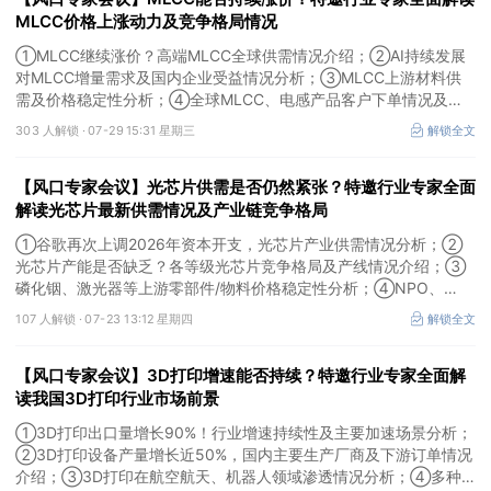
MLCC价格上涨动力及竞争格局情况
①MLCC继续涨价？高端MLCC全球供需情况介绍；②AI持续发展
对MLCC增量需求及国内企业受益情况分析；③MLCC上游材料供
需及价格稳定性分析；④全球MLCC、电感产品客户下单情况及未
来扩产难度解析。本场风口专家会议将于7月29日（周三）20:30举
303 人解锁 ·
07-29 15:31 星期三
解锁全文
行，特邀行业专家全面解读MLCC价格上涨动力及竞争格局情况。
【风口专家会议】光芯片供需是否仍然紧张？特邀行业专家全面
解读光芯片最新供需情况及产业链竞争格局
①谷歌再次上调2026年资本开支，光芯片产业供需情况分析；②
光芯片产能是否缺乏？各等级光芯片竞争格局及产线情况介绍；③
磷化铟、激光器等上游零部件/物料价格稳定性分析；④NPO、
3.2T光模块研发进展介绍。本场风口专家会议将于7月23日（周四）
107 人解锁 ·
07-23 13:12 星期四
解锁全文
16:30举行，特邀行业专家全面解读光芯片最新供需情况及产业链竞
争格局。
【风口专家会议】3D打印增速能否持续？特邀行业专家全面解
读我国3D打印行业市场前景
①3D打印出口量增长90%！行业增速持续性及主要加速场景分析；
②3D打印设备产量增长近50%，国内主要生产厂商及下游订单情况
介绍；③3D打印在航空航天、机器人领域渗透情况分析；④多种