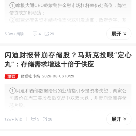
①摩根大通CEO戴蒙警告金融市场杠杆率仍处高位，隐性
借贷或加剧动荡；
②戴蒙还警告资本结构性需求或引发通胀，政府赤字、基
础设施投资、全球重新武装等因素将支撑长期利率上升。
展开
5.3w+ 阅读
4
29
闪迪财报带崩存储股？马斯克投喂“定心
丸”：存储需求增速十倍于供应
财联社 卞纯
2026-08-06 10:29
①闪迪和西部数据给出的业绩指引令投资者失望，两家公
司股价在周三美股盘后交易中双双大跌，并带崩亚洲存储
芯片股。
②在SpaceX首席执行官马斯克看来，投资者不应为内存
展开
12w+ 阅读
5
28
芯片的需求而感到的担忧。他表示，内存芯片的需求增长
速度远远超过了供应增速。