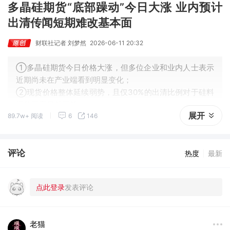
多晶硅期货“底部躁动”今日大涨 业内预计
出清传闻短期难改基本面
财联社记者 刘梦然
2026-06-11 20:32
①多晶硅期货今日价格大涨，但多位企业和业内人士表示
近期尚未在产业端看到明显变化；
②现货价格整体延续弱势，且仅30%的出清比例对于硅料
环节而言仍然不够。
展开
89.7w+ 阅读
6
146
评论
热度
最新
老猫