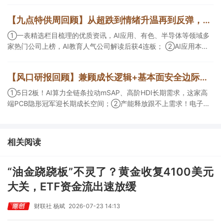
CDMO+减肥药，收购国外知名CRO企业，在创新药API的化学合成
【九点特供周回顾】从超跌到情绪升温再到反弹，栏目梳理AI应用题材逻辑，AI教育人气公司解读后获4连板
等方面具有丰富经验，具备承接细胞与基因治疗产品商业化受托生
产的合规资质，这家公司获净买入。
①一表精选栏目梳理的优质资讯，AI应用、有色、半导体等领域多
家热门公司上榜，AI教育人气公司解读后获4连板； ②AI应用本周
活跃，栏目解读海外映射，梳理教育、传媒、游戏等景气方向，焦
点公司3日最高涨超20%； ③磷化铟概念异军突起，栏目以机构视
【风口研报回顾】兼顾成长逻辑+基本面安全边际！王牌自营前瞻覆盖“pcb+MLCC+电子布”，梳理AI产业链优质标的“深坑起跳”
角前瞻产业供需情况，提及2家核心公司双双涨停。
①5日2板！AI算力全链条拉动mSAP、高阶HDI长期需求，这家高
端PCB隐形冠军迎长期成长空间；②产能释放跟不上需求！电子布
未来3年缺口难消，深坑之际再梳理行业逻辑，人气龙头涨超3成；
③AI服务器、机器人带动MLCC景气周期持续！这家公司扩产、涨
价预期暂未被市场定价，王牌自营前瞻捕捉“预期差”，3日大涨
相关阅读
26%。
“油金跷跷板”不灵了？黄金收复4100美元
大关，ETF资金流出速放缓
财联社 杨斌
2026-07-23 14:13