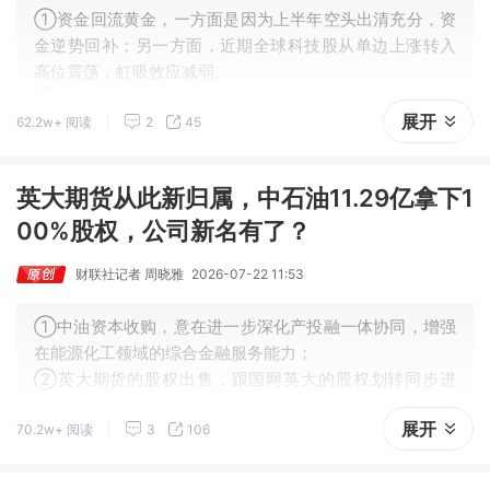
①资金回流黄金，一方面是因为上半年空头出清充分，资
金逆势回补；另一方面，近期全球科技股从单边上涨转入
高位震荡，虹吸效应减弱。
②业内人士表示，黄金短期大概率维持宽幅震荡，做多窗
展开
62.2w+ 阅读
2
45
口尚未开启，趋势性上涨或需等到9月之后，核心变量在于
美联储能否释放鸽派信号。
英大期货从此新归属，中石油11.29亿拿下1
00%股权，公司新名有了？
财联社记者 周晓雅
2026-07-22 11:53
①中油资本收购，意在进一步深化产投融一体协同，增强
在能源化工领域的综合金融服务能力；
②英大期货的股权出售，跟国网英大的股权划转同步进
行；
展开
70.2w+ 阅读
3
106
③随着新一轮股权变更落地，英大期货或迎来发展新机
遇。