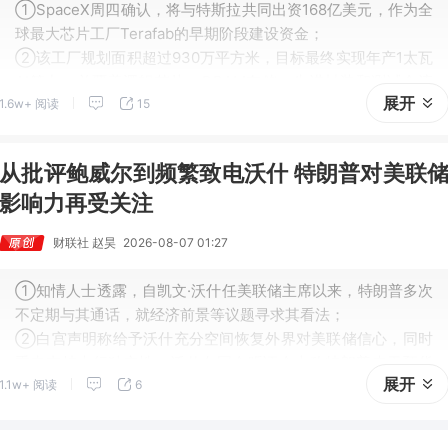
①SpaceX周四确认，将与特斯拉共同出资168亿美元，作为全
球最大芯片工厂Terafab的早期阶段建设资金；
②该工厂规划面积超过930万平方米，目标最终实现年产1太瓦
AI算力，并覆盖逻辑芯片、DRAM存储、先进封装和测试全流
展开
1.6w+ 阅读
15
程。
从批评鲍威尔到频繁致电沃什 特朗普对美联
影响力再受关注
财联社 赵昊
2026-08-07 01:27
①知情人士透露，自凯文·沃什任美联储主席以来，特朗普多次
不定期与其通话，就经济前景等议题寻求其看法；
②白宫声明称给予沃什充分空间恢复外界对美联储信心，同时
重申支持央行独立性；沃什在国会听证会上称特朗普未干预货
展开
1.1w+ 阅读
6
币决策。