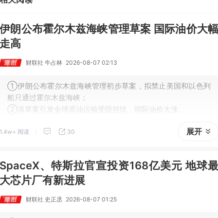
为东鹏饮料>药明康德>百润股份>华峰化学>健盛集团。
伊朗公布霍尔木兹海峡管理草案 国际油价大
走高
财联社 牛占林
2026-08-07 02:13
①伊朗公布霍尔木兹海峡管理初步草案，拟禁止美国和以色列
船只通过霍尔木兹海峡；
②该草案引发全球原油运输受阻担忧，国际油价大涨。
展开
1.4w+ 阅读
30
SpaceX、特斯拉官宣投资168亿美元 地球
大芯片厂有新进展
财联社 史正丞
2026-08-07 01:25