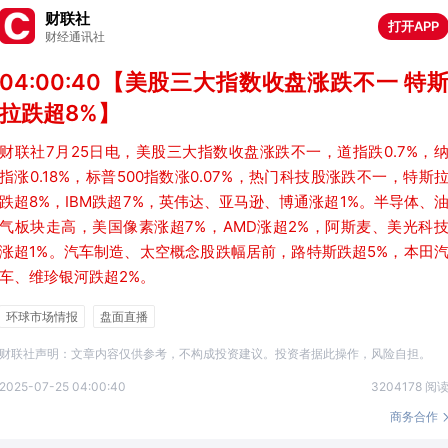
财联社
打开APP
财经通讯社
04:00:40【美股三大指数收盘涨跌不一 特
拉跌超8%】
财联社7月25日电，美股三大指数收盘涨跌不一，道指跌0.7%，
指涨0.18%，标普500指数涨0.07%，热门科技股涨跌不一，特斯
跌超8%，IBM跌超7%，英伟达、亚马逊、博通涨超1%。半导体、
气板块走高，美国像素涨超7%，AMD涨超2%，阿斯麦、美光科
涨超1%。汽车制造、太空概念股跌幅居前，路特斯跌超5%，本田
车、维珍银河跌超2%。
环球市场情报
盘面直播
财联社声明：文章内容仅供参考，不构成投资建议。投资者据此操作，风险自担。
2025-07-25 04:00:40
3204178 阅
商务合作