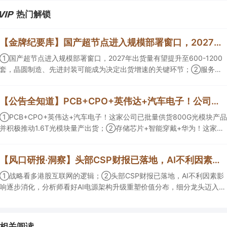
热门解锁
【金牌纪要库】国产超节点进入规模部署窗口，2027年出货量有望提升至600-1200套，晶圆制造、先进封装可能成为决定出货增速的关键环节
①国产超节点进入规模部署窗口，2027年出货量有望提升至600-1200
套，晶圆制造、先进封装可能成为决定出货增速的关键环节；②服务器
ODM扩产弹性较强，毛利率有望由传统服务器的4%-8%提升至
10%-15%，这两家公司占据整机市场的核心份额；③国产交换芯片已经
【公告全知道】PCB+CPO+英伟达+汽车电子！公司已批量供货800G光模块
由送样验证逐步进入小批量应用，中低速率产品替代有望加快，400G、
800G产品正进入认证和导入阶段。
①PCB+CPO+英伟达+汽车电子！这家公司已批量供货800G光模块产品
并积极推动1.6T光模块量产出货；②存储芯片+智能穿戴+华为！这家公
司公司大容量NOR Flash已成功导入PC、服务器大客户；③边缘计算
+智慧灯杆！公司拟跨界布局固态存储标的。
【风口研报·洞察】头部CSP财报已落地，AI不利因素影响逐步消化，分析师看好AI电源架构升级重塑价值分布，细分龙头迈入放量验证阶段；战略看多港股互联网的逻辑
①战略看多港股互联网的逻辑；②头部CSP财报已落地，AI不利因素影
响逐步消化，分析师看好AI电源架构升级重塑价值分布，细分龙头迈入放
量验证阶段；③今日全市场机构研报共发布122篇，康龙化成、江淮汽车
评级得到上调，9家公司获得首度覆盖，其中乔锋智能获新财富分析师深
度覆盖；④在个股机构关注度排行中，华峰化学首次上榜，前五名依次
相关阅读