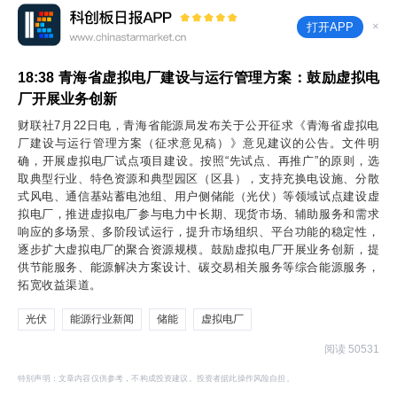
×
打开APP
18:38
青海省虚拟电厂建设与运行管理方案：鼓励虚拟电
厂开展业务创新
财联社7月22日电，青海省能源局发布关于公开征求《青海省虚拟电
厂建设与运行管理方案（征求意见稿）》意见建议的公告。文件明
确，开展虚拟电厂试点项目建设。按照“先试点、再推广”的原则，选
取典型行业、特色资源和典型园区（区县），支持充换电设施、分散
式风电、通信基站蓄电池组、用户侧储能（光伏）等领域试点建设虚
拟电厂，推进虚拟电厂参与电力中长期、现货市场、辅助服务和需求
响应的多场景、多阶段试运行，提升市场组织、平台功能的稳定性，
逐步扩大虚拟电厂的聚合资源规模。鼓励虚拟电厂开展业务创新，提
供节能服务、能源解决方案设计、碳交易相关服务等综合能源服务，
拓宽收益渠道。
光伏
能源行业新闻
储能
虚拟电厂
阅读 50531
特别声明：文章内容仅供参考，不构成投资建议。投资者据此操作风险自担。