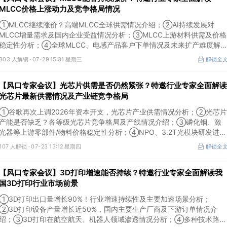
MLCC价格上涨动力及竞争格局情况
①MLCC继续涨价？高端MLCC全球供需情况介绍；②AI持续发展对
MLCC增量需求及国内企业受益情况分析；③MLCC上游材料供需及价格
稳定性分析；④全球MLCC、电感产品客户下单情况及未来扩产难度解
析。本场风口专家会议将于7月29日（周三）20:30举行，特邀行业专家
303 人解锁 ·
07-29 15:31 星期三
解锁全
全面解读MLCC价格上涨动力及竞争格局情况。
【风口专家会议】光芯片供需是否仍然紧张？特邀行业专家全面解读
光芯片最新供需情况及产业链竞争格局
①谷歌再次上调2026年资本开支，光芯片产业供需情况分析；②光芯片
产能是否缺乏？各等级光芯片竞争格局及产线情况介绍；③磷化铟、激
光器等上游零部件/物料价格稳定性分析；④NPO、3.2T光模块研发进展
介绍。本场风口专家会议将于7月23日（周四）16:30举行，特邀行业专
107 人解锁 ·
07-23 13:12 星期四
解锁全
家全面解读光芯片最新供需情况及产业链竞争格局。
【风口专家会议】3D打印增速能否持续？特邀行业专家全面解读我
国3D打印行业市场前景
①3D打印出口量增长90%！行业增速持续性及主要加速场景分析；
②3D打印设备产量增长近50%，国内主要生产厂商及下游订单情况介
绍；③3D打印在航空航天、机器人领域渗透情况分析；④多种技术路线