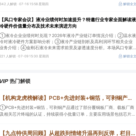
及所需产业链供需情况剖析。本场风口专家会议将于7月16日（周四）
342 人解锁 ·
07-16 15:58 星期四
解锁全
20:00举行，特邀行业专家全面解读我国3D打印行业市场前景。
【风口专家会议】液冷业绩何时加速提升？特邀行业专家全面解读液
冷硬件价值量分布及技术未来演进方向
①液冷企业业绩何时兑现？2026年液冷产业链订单情况介绍；②温水液
冷对液冷硬件方案影响分析；③液冷产业链剖析及高利润环节相关企业
业务介绍；④金刚石液冷未来需求前景及渗透速度分析。本场风口专家
会议将于7月9日（周四）19:30举行，特邀行业专家全面解读液冷硬件价
221 人解锁 ·
07-09 15:30 星期四
解锁全
值量分布及技术未来演进方向。
热门解锁
【机构龙虎榜解读】PCB+先进封装+铜箔，可剥铜产品通过了部分覆铜板厂商、载板厂商及相关芯片终端的认证，持续获得小批量订单，主要应用场景包括芯片封装光模块用PCB，机构大额净买入这家公司
①PCB+先进封装+铜箔，可剥铜产品通过了部分覆铜板厂商、载板厂商
及相关芯片终端的认证，持续获得小批量订单，主要应用场景包括芯片封
装光模块用PCB，机构大额净买入这家公司；②创新药CDMO+减肥药，
收购国外知名CRO企业，在创新药API的化学合成等方面具有丰富经验，
【九点特供周回顾】从超跌到情绪升温再到反弹，栏目梳理AI应用题材逻辑，AI教育人气公司解读后获4连板
具备承接细胞与基因治疗产品商业化受托生产的合规资质，这家公司获净