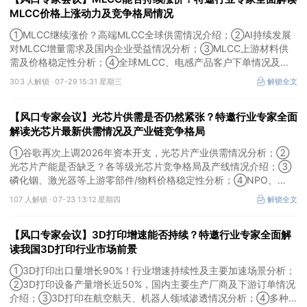
MLCC价格上涨动力及竞争格局情况
①MLCC继续涨价？高端MLCC全球供需情况介绍；②AI持续发展
对MLCC增量需求及国内企业受益情况分析；③MLCC上游材料供
需及价格稳定性分析；④全球MLCC、电感产品客户下单情况及未
来扩产难度解析。本场风口专家会议将于7月29日（周三）20:30举
303 人解锁 ·
07-29 15:31 星期三
解锁全文
行，特邀行业专家全面解读MLCC价格上涨动力及竞争格局情况。
【风口专家会议】光芯片供需是否仍然紧张？特邀行业专家全面
解读光芯片最新供需情况及产业链竞争格局
①谷歌再次上调2026年资本开支，光芯片产业供需情况分析；②
光芯片产能是否缺乏？各等级光芯片竞争格局及产线情况介绍；③
磷化铟、激光器等上游零部件/物料价格稳定性分析；④NPO、
3.2T光模块研发进展介绍。本场风口专家会议将于7月23日（周四）
107 人解锁 ·
07-23 13:12 星期四
解锁全文
16:30举行，特邀行业专家全面解读光芯片最新供需情况及产业链竞
争格局。
【风口专家会议】3D打印增速能否持续？特邀行业专家全面解
读我国3D打印行业市场前景
①3D打印出口量增长90%！行业增速持续性及主要加速场景分析；
②3D打印设备产量增长近50%，国内主要生产厂商及下游订单情况
介绍；③3D打印在航空航天、机器人领域渗透情况分析；④多种