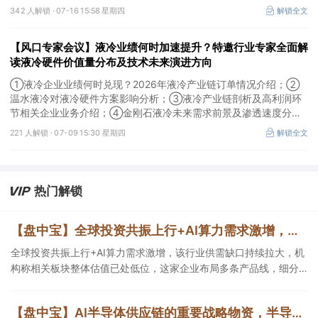
技术路线及所需产业链供需情况剖析。本场风口专家会议将于7月16
342 人解锁 ·
07-16 15:58 星期四
解锁全文
日（周四）20:00举行，特邀行业专家全面解读我国3D打印行业市
场前景。
【风口专家会议】液冷业绩何时加速提升？特邀行业专家全面解
读液冷硬件价值量分布及技术未来演进方向
①液冷企业业绩何时兑现？2026年液冷产业链订单情况介绍；②
温水液冷对液冷硬件方案影响分析；③液冷产业链剖析及高利润环
节相关企业业务介绍；④金刚石液冷未来需求前景及渗透速度分
析。本场风口专家会议将于7月9日（周四）19:30举行，特邀行业专
221 人解锁 ·
07-09 15:30 星期四
解锁全文
家全面解读液冷硬件价值量分布及技术未来演进方向。
热门解锁
【盘中宝】全球投资共振上行+AI算力需求激增，该行业供需缺口持续拉大，机构称相关板块整体估值已处低位，这家企业细分产品市占率第一
全球投资共振上行+AI算力需求激增，该行业供需缺口持续拉大，机
构称相关板块整体估值已处低位，这家企业布局多条产品线，细分
产品市占率第一。
【盘中宝】AI半导体供应链的重要战略物资，半导体制造升级为行业需求提供较好支撑，这家公司相关产品已导入头部半导体企业