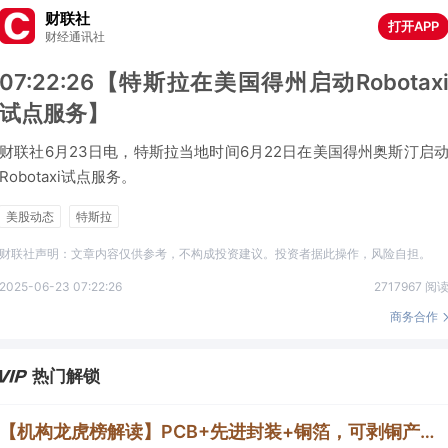
财联社
打开APP
财经通讯社
07:22:26【特斯拉在美国得州启动Robotax
试点服务】
财联社6月23日电，特斯拉当地时间6月22日在美国得州奥斯汀启
Robotaxi试点服务。
美股动态
特斯拉
财联社声明：文章内容仅供参考，不构成投资建议。投资者据此操作，风险自担。
2025-06-23 07:22:26
2717967 阅
商务合作
热门解锁
【机构龙虎榜解读】PCB+先进封装+铜箔，可剥铜产品通过了部分覆铜板厂商、载板厂商及相关芯片终端的认证，持续获得小批量订单，主要应用场景包括芯片封装光模块用PCB，机构大额净买入这家公司