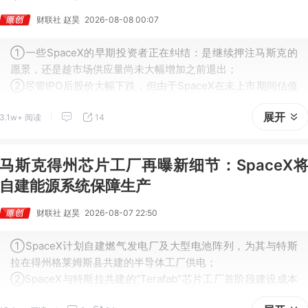
财联社 赵昊
2026-08-08 00:07
①一些SpaceX的早期投资者正在纠结：是继续押注马斯克的
愿景，还是趁市场供应量尚未大幅增加之前退出；
②尽管IPO后股价大幅下跌，但由于SpaceX在未上市期间估值
大幅提升，早期投资者仍然获得了可观收益。
展开
3.1w+ 阅读
14
马斯克得州芯片工厂再曝新细节：SpaceX
自建能源系统保障生产
财联社 赵昊
2026-08-07 22:50
①SpaceX计划自建燃气发电厂及大型电池阵列，为其与特斯
拉在得州格莱姆斯县共建的半导体工厂供电；
②SpaceX与特斯拉共建的“Terafab”芯片工厂首阶段建设成本
预计168亿美元，将创造3000个新就业岗位。