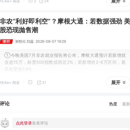
展开
15.4w+ 阅读
2
24
非农“利好即利空”？摩根大通：若数据强劲 
股恐现拋售潮
财联社 刘蕊
2026-08-07 19:29
①今晚美国7月非农就业报告将公布，摩根大通预计若新增就
业超15万，标普500指数或跌近2%；若新增在2-6万区间，最
高有望涨0.8%。
②市场预期7月非农新增就业中值8.3万人、失业率维持4.2%。
展开
18.6w+ 阅读
31
评论
热度
最