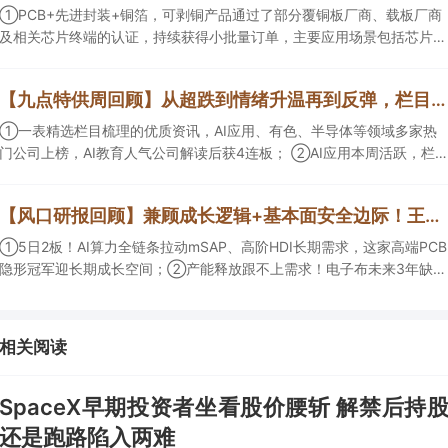
①PCB+先进封装+铜箔，可剥铜产品通过了部分覆铜板厂商、载板厂商
及相关芯片终端的认证，持续获得小批量订单，主要应用场景包括芯片封
装光模块用PCB，机构大额净买入这家公司；②创新药CDMO+减肥药，
收购国外知名CRO企业，在创新药API的化学合成等方面具有丰富经验，
【九点特供周回顾】从超跌到情绪升温再到反弹，栏目梳理AI应用题材逻辑，AI教育人气公司解读后获4连板
具备承接细胞与基因治疗产品商业化受托生产的合规资质，这家公司获净
买入。
①一表精选栏目梳理的优质资讯，AI应用、有色、半导体等领域多家热
门公司上榜，AI教育人气公司解读后获4连板； ②AI应用本周活跃，栏目
解读海外映射，梳理教育、传媒、游戏等景气方向，焦点公司3日最高涨
超20%； ③磷化铟概念异军突起，栏目以机构视角前瞻产业供需情况，
【风口研报回顾】兼顾成长逻辑+基本面安全边际！王牌自营前瞻覆盖“pcb+MLCC+电子布”，梳理AI产业链优质标的“深坑起跳”
提及2家核心公司双双涨停。
①5日2板！AI算力全链条拉动mSAP、高阶HDI长期需求，这家高端PCB
隐形冠军迎长期成长空间；②产能释放跟不上需求！电子布未来3年缺口
难消，深坑之际再梳理行业逻辑，人气龙头涨超3成；③AI服务器、机器
人带动MLCC景气周期持续！这家公司扩产、涨价预期暂未被市场定价，
王牌自营前瞻捕捉“预期差”，3日大涨26%。
相关阅读
SpaceX早期投资者坐看股价腰斩 解禁后持
还是跑路陷入两难