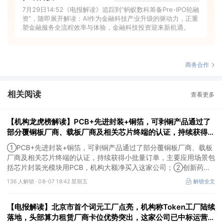
7月29日14:52《电报解读》追踪到“蚂蚁数科筹备Pre-IPO轮融
资”，随即展开解读：AI作为金融科技产业升级的驱动力，正重
塑金融服务全流程效率与体验，金融科技投资迎来新机遇。
商务合作
相关阅读
查看更多
【机构龙虎榜解读】PCB+先进封装+铜箔，可剥铜产品通过了
部分覆铜板厂商、载板厂商及相关芯片终端的认证，持续获得小
批量订单，主要应用场景包括芯片封装光模块用PCB，机构大
①PCB+先进封装+铜箔，可剥铜产品通过了部分覆铜板厂商、载板
额净买入这家公司
厂商及相关芯片终端的认证，持续获得小批量订单，主要应用场景包
括芯片封装光模块用PCB，机构大额净买入这家公司；②创新药
CDMO+减肥药，收购国外知名CRO企业，在创新药API的化学合成
136 人解锁 ·
08-07 18:42 星期五
解锁全文
等方面具有丰富经验，具备承接细胞与基因治疗产品商业化受托生产
的合规资质，这家公司获净买入。
【电报解读】北京市首个词元工厂点亮，机构称Token工厂陆续
落地，头部算力租赁厂商卡位优势突出，这家公司已中标运营商