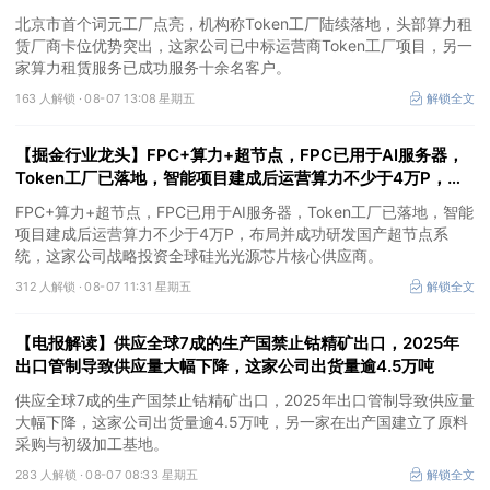
Token工厂项目
北京市首个词元工厂点亮，机构称Token工厂陆续落地，头部算力租
赁厂商卡位优势突出，这家公司已中标运营商Token工厂项目，另一
家算力租赁服务已成功服务十余名客户。
163 人解锁 ·
08-07 13:08 星期五
解锁全文
【掘金行业龙头】FPC+算力+超节点，FPC已用于AI服务器，
Token工厂已落地，智能项目建成后运营算力不少于4万P，这
家公司布局并成功研发国产超节点系统
FPC+算力+超节点，FPC已用于AI服务器，Token工厂已落地，智能
项目建成后运营算力不少于4万P，布局并成功研发国产超节点系
统，这家公司战略投资全球硅光光源芯片核心供应商。
312 人解锁 ·
08-07 11:31 星期五
解锁全文
【电报解读】供应全球7成的生产国禁止钴精矿出口，2025年
出口管制导致供应量大幅下降，这家公司出货量逾4.5万吨
供应全球7成的生产国禁止钴精矿出口，2025年出口管制导致供应量
大幅下降，这家公司出货量逾4.5万吨，另一家在出产国建立了原料
采购与初级加工基地。
283 人解锁 ·
08-07 08:33 星期五
解锁全文