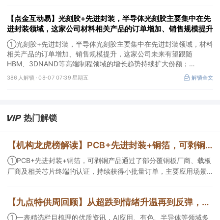
【点金互动易】光刻胶+先进封装，半导体光刻胶主要集中在先
进封装领域，这家公司材料相关产品的订单增加、销售规模提升
①光刻胶+先进封装，半导体光刻胶主要集中在先进封装领域，材料
相关产品的订单增加、销售规模提升，这家公司未来有望跟随
HBM、3DNAND等高端制程领域的增长趋势持续扩大份额；
②华为+高速连接器，这家公司是深耕连接器国产核心骨干，高速互
386 人解锁 ·
08-07 07:39 星期五
解锁全文
联产品已对接导入国内头部AI服务器厂商，深度绑定华为供应链。
热门解锁
【机构龙虎榜解读】PCB+先进封装+铜箔，可剥铜产品通过了部分覆铜板厂商、载板厂商及相关芯片终端的认证，持续获得小批量订单，主要应用场景包括芯片封装光模块用PCB，机构大额净买入这家公司
①PCB+先进封装+铜箔，可剥铜产品通过了部分覆铜板厂商、载板
厂商及相关芯片终端的认证，持续获得小批量订单，主要应用场景
包括芯片封装光模块用PCB，机构大额净买入这家公司；②创新药
CDMO+减肥药，收购国外知名CRO企业，在创新药API的化学合成
【九点特供周回顾】从超跌到情绪升温再到反弹，栏目梳理AI应用题材逻辑，AI教育人气公司解读后获4连板
等方面具有丰富经验，具备承接细胞与基因治疗产品商业化受托生
产的合规资质，这家公司获净买入。
①一表精选栏目梳理的优质资讯，AI应用、有色、半导体等领域多