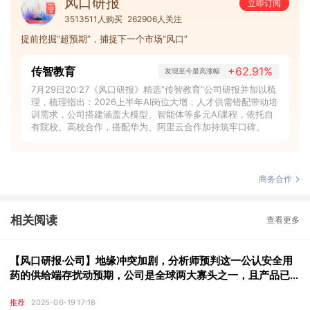
风口研报
立即订阅
3513511人购买
262906人关注
提前挖掘“超预期”，捕捉下一个市场“风口”
传智教育
+62.91%
发现至今最高涨幅
7月29日20:27《风口研报》精选“传智教育”公司研报并加以梳
理，梳理指出：2026上半年AI岗位大增，人才供需错配带动培
训需求，公司搭建涵盖大模型、智能体等多元AI课程，依托自
有院校、高校合作，搭配华为、阿里云合作加持筑牢口碑。
商务合作
相关阅读
查看更多
【风口研报·公司】地缘冲突加剧，分析师预判这一公认安全用
药的供给端存扰动预期，公司是全球两大寡头之一，且产品已在
欧美市场站稳脚跟，有望受益于价格上行的机会；另有公司高端
推荐
2025-06-19 17:18
AI产品+人形机器人产品发布在即