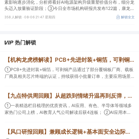
素影响逐步消化，分析师看好AI电源架构升级重塑价值分布，细分龙
头迈入放量验证阶段；③今日全市场机构研报共发布122篇，康龙化
成、江淮汽车评级得到上调，9家公司获得首度覆盖，其中乔锋智能
358 人解锁 ·
08-06 21:47 星期四
解锁全文
获新财富分析师深度覆盖；④在个股机构关注度排行中，华峰化学
首次上榜，前五名依次为东鹏饮料>药明康德>百润股份>华峰化学>
健盛集团。
热门解锁
【机构龙虎榜解读】PCB+先进封装+铜箔，可剥铜产品通过了部分覆铜板厂商、载板厂商及相关芯片终端的认证，持续获得小批量订单，主要应用场景包括芯片封装光模块用PCB，机构大额净买入这家公司
①PCB+先进封装+铜箔，可剥铜产品通过了部分覆铜板厂商、载板
厂商及相关芯片终端的认证，持续获得小批量订单，主要应用场景
包括芯片封装光模块用PCB，机构大额净买入这家公司；②创新药
CDMO+减肥药，收购国外知名CRO企业，在创新药API的化学合成
【九点特供周回顾】从超跌到情绪升温再到反弹，栏目梳理AI应用题材逻辑，AI教育人气公司解读后获4连板
等方面具有丰富经验，具备承接细胞与基因治疗产品商业化受托生
产的合规资质，这家公司获净买入。
①一表精选栏目梳理的优质资讯，AI应用、有色、半导体等领域多
家热门公司上榜，AI教育人气公司解读后获4连板； ②AI应用本周
活跃，栏目解读海外映射，梳理教育、传媒、游戏等景气方向，焦
点公司3日最高涨超20%； ③磷化铟概念异军突起，栏目以机构视
【风口研报回顾】兼顾成长逻辑+基本面安全边际！王牌自营前瞻覆盖“pcb+MLCC+电子布”，梳理AI产业链优质标的“深坑起跳”
角前瞻产业供需情况，提及2家核心公司双双涨停。