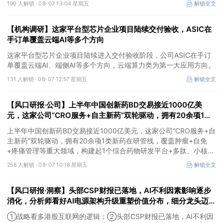
190 人解锁 ·
08-07 13:04 星期五
解锁全文
望充分受益金属价格上行。
【机构调研】这家平台型芯片企业项目陆续交付验收，ASIC在
手订单覆盖云端AI等多个方向
这家平台型芯片企业项目陆续进入交付验收阶段，公司ASIC在手订
单覆盖云端AI、端侧AI等多个方向，云端算力类为第一大应用方向。
131 人解锁 ·
08-07 12:57 星期五
解锁全文
【风口研报·公司】上半年中国创新药BD交易接近1000亿美
元，这家公司“CRO服务+自主新药”双轮驱动，拥有20余项1类
新药在研管线，覆盖肿瘤+自免+疼痛管理等重大领域
上半年中国创新药BD交易接近1000亿美元，这家公司“CRO服务+自
主新药”双轮驱动，拥有20余项1类新药在研管线，覆盖肿瘤+自免
+疼痛管理等重大领域，构建起1个综合药物研发平台+多肽、小核
酸、CGT、小分子4个创新技术平台，创新转型成果正逐步兑现。
258 人解锁 ·
08-07 10:18 星期五
解锁全文
【风口研报·洞察】头部CSP财报已落地，AI不利因素影响逐步
消化，分析师看好AI电源架构升级重塑价值分布，细分龙头迈入
放量验证阶段；战略看多港股互联网的逻辑
①战略看多港股互联网的逻辑；②头部CSP财报已落地，AI不利因