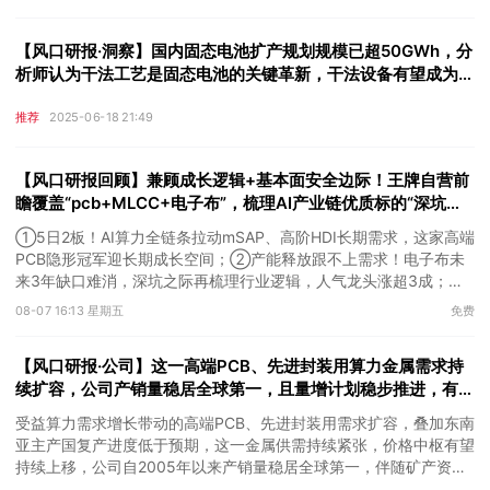
【风口研报·洞察】国内固态电池扩产规划规模已超50GWh，分
析师认为干法工艺是固态电池的关键革新，干法设备有望成为行
业实现量产的核心增量；证监会“1+6”政策措施的影响
推荐
2025-06-18 21:49
【风口研报回顾】兼顾成长逻辑+基本面安全边际！王牌自营前
瞻覆盖“pcb+MLCC+电子布”，梳理AI产业链优质标的“深坑起
跳”
①5日2板！AI算力全链条拉动mSAP、高阶HDI长期需求，这家高端
PCB隐形冠军迎长期成长空间；②产能释放跟不上需求！电子布未
来3年缺口难消，深坑之际再梳理行业逻辑，人气龙头涨超3成；
③AI服务器、机器人带动MLCC景气周期持续！这家公司扩产、涨
08-07 16:13 星期五
免费
价预期暂未被市场定价，王牌自营前瞻捕捉“预期差”，3日大涨
26%。
【风口研报·公司】这一高端PCB、先进封装用算力金属需求持
续扩容，公司产销量稳居全球第一，且量增计划稳步推进，有望
充分受益价格上行
受益算力需求增长带动的高端PCB、先进封装用需求扩容，叠加东南
亚主产国复产进度低于预期，这一金属供需持续紧张，价格中枢有望
持续上移，公司自2005年以来产销量稳居全球第一，伴随矿产资源
产量增长与冶炼产能整合并举，公司市占率有望进一步提升，同时有