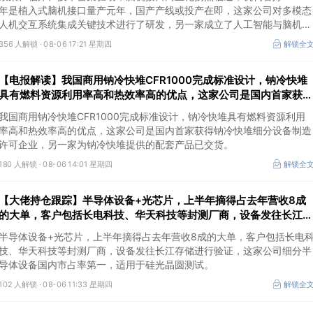
年是植入式脑机接口量产元年，国产产线或投产在即，这家公司对多模态
人机交互系统集成关键技术进行了研发，另一家成立了人工智能与脑机工
程研究院。
356 人解锁 ·
08-06 17:21 星期四
解锁全
【电报解读】我国商用钠冷快堆CFR1000完成标准设计，钠冷快堆
具有燃料资源利用率高和热效率高的优点，这家公司是国内首家获得
钠冷快堆细分设备制造许可企业
我国商用钠冷快堆CFR1000完成标准设计，钠冷快堆具有燃料资源利用
率高和热效率高的优点，这家公司是国内首家获得钠冷快堆细分设备制造
许可企业，另一家为钠冷快堆提供的配套产品已交货。
180 人解锁 ·
08-06 14:01 星期四
解锁全
【大佬持仓跟踪】半导体设备+光芯片，上半年摘得占去年营收8成
的大单，客户包括长电科技、华天科技等封测厂商，设备发往长江存
储进行验证，这家公司细分设备国内市占率第一
半导体设备+光芯片，上半年摘得占去年营收8成的大单，客户包括长电
技、华天科技等封测厂商，设备发往长江存储进行验证，这家公司细分半
导体设备国内市占率第一，适用于硅光晶圆测试。
102 人解锁 ·
08-06 11:33 星期四
解锁全