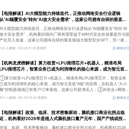
【电报解读】AI大模型能力持续迭代，正推动网络安全行业逻辑
从“AI颠覆安全”转向“AI放大安全需求”，这家公司拥有自研的垂直领
域大模型安全GPT
AI大模型能力持续迭代，正推动网络安全行业逻辑从“AI颠覆安全”转向“AI
放大安全需求”，机构看好国内厂商有望受益于AI时代安全价值量提升与
产化导入加速，这家公司拥有自研的垂直领域大模型安全GPT，另一家在
数据安全及网络安全上有完整的软硬件解决方案。
134 人解锁 ·
08-06 21:26 星期四
解锁全
【机构龙虎榜解读】算力租赁+LPU推理芯片+机器人，精准布局
LPU推理芯片，智算业务已成为利润增长的核心来源，成为智元首
批“A链”供应商，在机器人“大小脑”控制器领域已有客户订单落地，
①算力租赁+LPU推理芯片+机器人，精准布局LPU推理芯片，智算业务
这家公司获净买入
已成为利润增长的核心来源，成为智元首批“A链”供应商，在机器人“大小
脑”控制器领域已有客户订单落地，这家公司获净买入；②AI安全+网络
全+华为鲲鹏+摘帽，以“AI+安全”为核心战略，推出AI数据安全产品矩
307 人解锁 ·
08-06 19:24 星期四
解锁全
阵，自主研发的大数据AI应用平台、AI数据安全分类分级产品获得市场高
度认可，机构大额净买入这家公司。
【电报解读】政策、临床、技术密集驱动，脑机接口商业化拐点临
近，机构看好2026年是植入式脑机接口量产元年，国产产线或投产
在即，这家公司对多模态人机交互系统集成关键技术进行了研发
政策、临床、技术密集驱动，脑机接口商业化拐点临近，机构看好2026