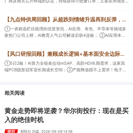
厂商及相关芯片终端的认证，持续获得小批量订单，主要应用场景
包括芯片封装光模块用PCB，机构大额净买入这家公司；②创新药
CDMO+减肥药，收购国外知名CRO企业，在创新药API的化学合成
【九点特供周回顾】从超跌到情绪升温再到反弹，栏目梳理AI应用题材逻辑，AI教育人气公司解读后获4连板
等方面具有丰富经验，具备承接细胞与基因治疗产品商业化受托生
产的合规资质，这家公司获净买入。
①一表精选栏目梳理的优质资讯，AI应用、有色、半导体等领域多
家热门公司上榜，AI教育人气公司解读后获4连板； ②AI应用本周
活跃，栏目解读海外映射，梳理教育、传媒、游戏等景气方向，焦
点公司3日最高涨超20%； ③磷化铟概念异军突起，栏目以机构视
【风口研报回顾】兼顾成长逻辑+基本面安全边际！王牌自营前瞻覆盖“pcb+MLCC+电子布”，梳理AI产业链优质标的“深坑起跳”
角前瞻产业供需情况，提及2家核心公司双双涨停。
①5日2板！AI算力全链条拉动mSAP、高阶HDI长期需求，这家高
端PCB隐形冠军迎长期成长空间；②产能释放跟不上需求！电子布
未来3年缺口难消，深坑之际再梳理行业逻辑，人气龙头涨超3成；
③AI服务器、机器人带动MLCC景气周期持续！这家公司扩产、涨
价预期暂未被市场定价，王牌自营前瞻捕捉“预期差”，3日大涨
相关阅读
26%。
黄金走势即将逆袭？华尔街投行：现在是买
入的绝佳时机
财联社 刘蕊
2026-08-08 14:58