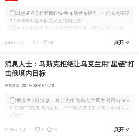
①城堡证券分析师斯科特·鲁布纳发布报告，年内首次建议
2026年年初至今配置黄金结构性敞口；
②鲁布纳指出五大共振驱动因素将带来黄金白银非对称上
行收益：美联储政策转向鸽派、央行购金提速、CTA基金
展开
5.4w+ 阅读
30
净空头持仓、期权盘面多头信号积聚、散户资金待释放。
消息人士：马斯克拒绝让乌克兰用“星链”打
击俄境内目标
央视新闻
2026-08-08 14:18
①据美方7日消息，马斯克拒绝乌克兰军方利用Space
X“星链”打击俄境内目标，乌前防长费多罗夫曾推动相关尝
试被拒；
②马斯克拒绝是担心危机升级，目前仅允许乌方在乌境内
展开
12.3w+ 阅读
3
14
使用“星链”，乌跨境打击只能依赖精度更低的其他导航系
统。