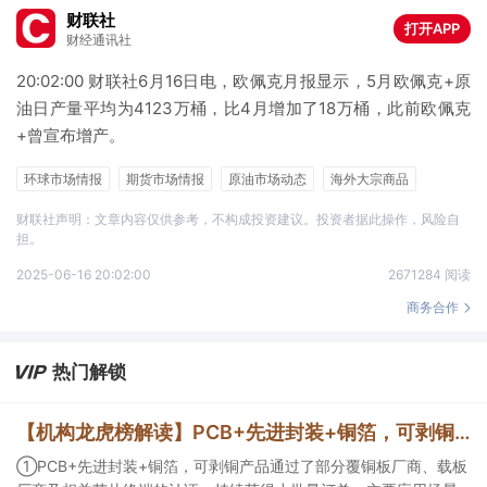
财联社
打开APP
财经通讯社
20:02:00 财联社6月16日电，欧佩克月报显示，5月欧佩克+原
油日产量平均为4123万桶，比4月增加了18万桶，此前欧佩克
+曾宣布增产。
环球市场情报
期货市场情报
原油市场动态
海外大宗商品
能源类期货
财联社声明：文章内容仅供参考，不构成投资建议。投资者据此操作，风险自
担。
2025-06-16 20:02:00
2671284 阅读
商务合作
热门解锁
【机构龙虎榜解读】PCB+先进封装+铜箔，可剥铜产品通过了部分覆铜板厂商、载板厂商及相关芯片终端的认证，持续获得小批量订单，主要应用场景包括芯片封装光模块用PCB，机构大额净买入这家公司
①PCB+先进封装+铜箔，可剥铜产品通过了部分覆铜板厂商、载板