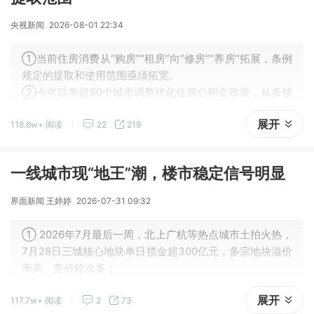
央视新闻
2026-08-01 22:34
①当前住房消费从“购房”“租房”向“修房”“养房”拓展，条例
规定的提取和使用范围亟须拓宽。
②今年以来超60个城市调整优化住房公积金政策，从多领
域发力释放住房消费潜力、保障民生福祉。
展开
118.6w+ 阅读
22
219
一线城市现“地王”潮，楼市稳定信号明显
界面新闻 王婷婷
2026-07-31 09:32
① 2026年7月最后一周，北上广杭等热点城市土拍火热，
7月28日三城核心地块单日揽金超300亿元，多宗地块溢价
率高、竞价轮次多；
② 房企普遍聚焦核心城市核心地块，央国企是拿地主力，
展开
117.7w+ 阅读
2
73
这类地块流速快、风险低，可保障资金周转与合理收益。