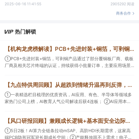
2025-06-16 11:41:55
2905292 阅读
商务合作
热门解锁
【机构龙虎榜解读】PCB+先进封装+铜箔，可剥铜产品通过了部分覆铜板厂商、载板厂商及相关芯片终端的认证，持续获得小批量订单，主要应用场景包括芯片封装光模块用PCB，机构大额净买入这家公司
①PCB+先进封装+铜箔，可剥铜产品通过了部分覆铜板厂商、载板
厂商及相关芯片终端的认证，持续获得小批量订单，主要应用场景
包括芯片封装光模块用PCB，机构大额净买入这家公司；②创新药
CDMO+减肥药，收购国外知名CRO企业，在创新药API的化学合成
【九点特供周回顾】从超跌到情绪升温再到反弹，栏目梳理AI应用题材逻辑，AI教育人气公司解读后获4连板
等方面具有丰富经验，具备承接细胞与基因治疗产品商业化受托生
产的合规资质，这家公司获净买入。
①一表精选栏目梳理的优质资讯，AI应用、有色、半导体等领域多
家热门公司上榜，AI教育人气公司解读后获4连板； ②AI应用本周
活跃，栏目解读海外映射，梳理教育、传媒、游戏等景气方向，焦
点公司3日最高涨超20%； ③磷化铟概念异军突起，栏目以机构视
【风口研报回顾】兼顾成长逻辑+基本面安全边际！王牌自营前瞻覆盖“pcb+MLCC+电子布”，梳理AI产业链优质标的“深坑起跳”
角前瞻产业供需情况，提及2家核心公司双双涨停。
①5日2板！AI算力全链条拉动mSAP、高阶HDI长期需求，这家高
端PCB隐形冠军迎长期成长空间；②产能释放跟不上需求！电子布