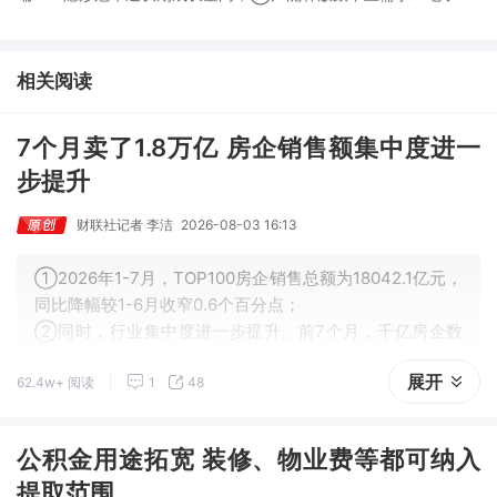
未来3年缺口难消，深坑之际再梳理行业逻辑，人气龙头涨超3成；
③AI服务器、机器人带动MLCC景气周期持续！这家公司扩产、涨
价预期暂未被市场定价，王牌自营前瞻捕捉“预期差”，3日大涨
相关阅读
26%。
7个月卖了1.8万亿 房企销售额集中度进一
步提升
财联社记者 李洁
2026-08-03 16:13
①2026年1-7月，TOP100房企销售总额为18042.1亿元，
同比降幅较1-6月收窄0.6个百分点；
②同时，行业集中度进一步提升。前7个月，千亿房企数
量为5家，与去年同期持平；百亿房企数量为39家，较去
展开
62.4w+ 阅读
1
48
年同期减少10家。
公积金用途拓宽 装修、物业费等都可纳入
提取范围