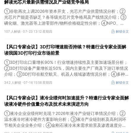
解读光芯片最新供需情况及产业链竞争格局
①谷歌再次上调2026年资本开支，光芯片产业供需情况分析；②
光芯片产能是否缺乏？各等级光芯片竞争格局及产线情况介绍；③
磷化铟、激光器等上游零部件/物料价格稳定性分析；④NPO、
3.2T光模块研发进展介绍。本场风口专家会议将于7月23日（周四）
107 人解锁 ·
07-23 13:12 星期四
解锁全文
16:30举行，特邀行业专家全面解读光芯片最新供需情况及产业链竞
争格局。
【风口专家会议】3D打印增速能否持续？特邀行业专家全面解
读我国3D打印行业市场前景
①3D打印出口量增长90%！行业增速持续性及主要加速场景分析；
②3D打印设备产量增长近50%，国内主要生产厂商及下游订单情况
介绍；③3D打印在航空航天、机器人领域渗透情况分析；④多种
技术路线及所需产业链供需情况剖析。本场风口专家会议将于7月16
342 人解锁 ·
07-16 15:58 星期四
解锁全文
日（周四）20:00举行，特邀行业专家全面解读我国3D打印行业市
场前景。
【风口专家会议】液冷业绩何时加速提升？特邀行业专家全面解
读液冷硬件价值量分布及技术未来演进方向
①液冷企业业绩何时兑现？2026年液冷产业链订单情况介绍；②
温水液冷对液冷硬件方案影响分析；③液冷产业链剖析及高利润环
节相关企业业务介绍；④金刚石液冷未来需求前景及渗透速度分
析。本场风口专家会议将于7月9日（周四）19:30举行，特邀行业专