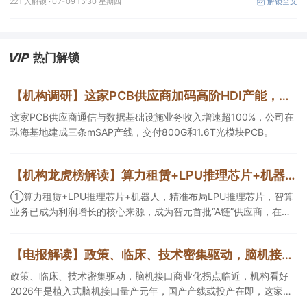
221 人解锁 ·
07-09 15:30 星期四
解锁全文
家全面解读液冷硬件价值量分布及技术未来演进方向。
热门解锁
【机构调研】这家PCB供应商加码高阶HDI产能，建成三条mSAP产线
这家PCB供应商通信与数据基础设施业务收入增速超100%，公司在
珠海基地建成三条mSAP产线，交付800G和1.6T光模块PCB。
【机构龙虎榜解读】算力租赁+LPU推理芯片+机器人，精准布局LPU推理芯片，智算业务已成为利润增长的核心来源，成为智元首批“A链”供应商，在机器人“大小脑”控制器领域已有客户订单落地，这家公司获净买入
①算力租赁+LPU推理芯片+机器人，精准布局LPU推理芯片，智算
业务已成为利润增长的核心来源，成为智元首批“A链”供应商，在机
器人“大小脑”控制器领域已有客户订单落地，这家公司获净买入；
②AI安全+网络安全+华为鲲鹏+摘帽，以“AI+安全”为核心战略，推
【电报解读】政策、临床、技术密集驱动，脑机接口商业化拐点临近，机构看好2026年是植入式脑机接口量产元年，国产产线或投产在即，这家公司对多模态人机交互系统集成关键技术进行了研发
出AI数据安全产品矩阵，自主研发的大数据AI应用平台、AI数据安全
分类分级产品获得市场高度认可，机构大额净买入这家公司。
政策、临床、技术密集驱动，脑机接口商业化拐点临近，机构看好
2026年是植入式脑机接口量产元年，国产产线或投产在即，这家公
司对多模态人机交互系统集成关键技术进行了研发，另一家成立了