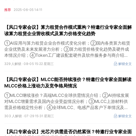
推荐
2025-06-05 14:11
【风口专家会议】算力租赁合作模式重构？特邀行业专家全面解
读算力租赁企业营收模式及算力价格变化趋势
①AI应用与算力租赁企业合作模式变化分析；②国内各类算力租赁
企业优势及未来发展潜力分析；③算力租赁价格变化趋势及硬件成
本情况介绍；④Token工厂建设配套硬件及软件服务参与商介绍。
本场风口专家会议将于8月5日（周三）19:00举行，特邀行业专家全
329 人解锁 ·
08-05 15:22 星期三
解锁全文
面解读算力租赁企业营收模式及算力价格变化趋势。
【风口专家会议】MLCC能否持续涨价？特邀行业专家全面解读
MLCC价格上涨动力及竞争格局情况
①MLCC继续涨价？高端MLCC全球供需情况介绍；②AI持续发展
对MLCC增量需求及国内企业受益情况分析；③MLCC上游材料供
需及价格稳定性分析；④全球MLCC、电感产品客户下单情况及未
来扩产难度解析。本场风口专家会议将于7月29日（周三）20:30举
303 人解锁 ·
07-29 15:31 星期三
解锁全文
行，特邀行业专家全面解读MLCC价格上涨动力及竞争格局情况。
【风口专家会议】光芯片供需是否仍然紧张？特邀行业专家全面