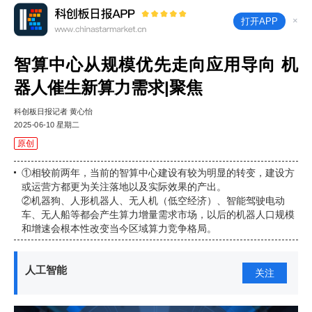
×
打开APP
智算中心从规模优先走向应用导向 机
器人催生新算力需求|聚焦
科创板日报记者 黄心怡
2025-06-10 星期二
原创
①相较前两年，当前的智算中心建设有较为明显的转变，建设方
或运营方都更为关注落地以及实际效果的产出。
②机器狗、人形机器人、无人机（低空经济）、智能驾驶电动
车、无人船等都会产生算力增量需求市场，以后的机器人口规模
和增速会根本性改变当今区域算力竞争格局。
人工智能
关注