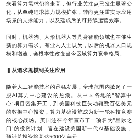
来看算力需求仍将走高，但行业关注点已发生显著变
化，从单纯追求算力规模扩张，转向更注重实际应用
场景的支撑能力，以及建成后的可持续运营效率。
同时，机器狗、人形机器人等具身智能领域也在催生
新的算力需求。有业内人士认为，以后的机器人口规
模和增速，会根本性改变当今区域算力竞争格局。
▍从追求规模到关注应用
随着人工智能技术的迅猛发展，全球范围内掀起了一
股AI算力中心建设的热潮。从中国各地的“智算中
心”项目密集开工，到美国科技巨头动辄数百亿美元
的数据中心投资，算力基础设施成为新一轮科技竞赛
的核心战场。美国还在今年宣布了一项名为“星际之
门”的投资计划，旨在建设美国新一代AI基础设施，
预计总投资将高达5000亿美元。