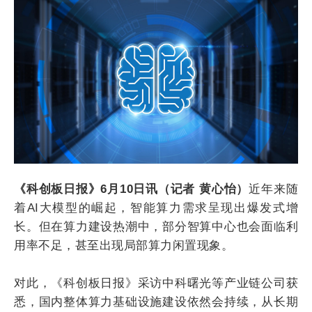
《科创板日报》6月10日讯（记者 黄心怡）
近年来随
着AI大模型的崛起，智能算力需求呈现出爆发式增
长。但在算力建设热潮中，部分智算中心也会面临利
用率不足，甚至出现局部算力闲置现象。
对此，《科创板日报》采访中科曙光等产业链公司获
悉，国内整体算力基础设施建设依然会持续，从长期