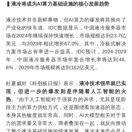
▍液冷将成为AI算力基础设施的核心发展趋势
液冷技术并非新鲜事物，但AI算力的爆发将其推向了
产业化的快车道。IDC数据显示，中国液冷服务器市
场在2024年继续保持快速增长，市场规模达到23.7亿
美元，与2023年相比增长67.0%。其中，冷板式解决
方案市场占有率进一步提高。IDC预计，2024-2029
年，中国液冷服务器市场年复合增长率将达到46.
8%，2029年市场规模将达到162亿美元。
杜夏威对《科创板日报》表示，
液冷技术很早就已实
现，但进一步的爆发则是伴随着人工智能的火
热
。“由于人工智能对于强算力的诉求，尤其是现阶
段主力的算力供给方式，还是围绕着加速器的形态，
本身其热敏度就非常高。同时，AI大模型相关对于算
力的需求量又非常大，两者叠加在一起，就反向推动
了整个液冷基础设施的快速发展。液冷未来也会是人