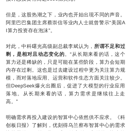
但是，这股热潮之下，业内也开始出现不同的声音。
阿里巴巴集团主席蔡崇信等业内人士就曾警示“美国A
I算力投资存在泡沫”。
对此，中科曙光高级副总裁李斌认为，
所谓不足和过
剩，是相对且动态变化的
。“从长期来看的话，这个
算力还是稀缺的，只是可能在某些阶段，算力会短期
内存在过剩。这也是过去建设过程中更为关注算力规
模，而对落地应用、运营和软件生态方面关注较少。
但DeepSeek爆火出圈后，促进了大模型的行业应用
落地。从长期来看的话，算力需求是继续往上走
高。”
明确需求再投入建设的智算中心依然供不应求。《科
创板日报》了解到，优刻得乌兰察布智算中心的需求