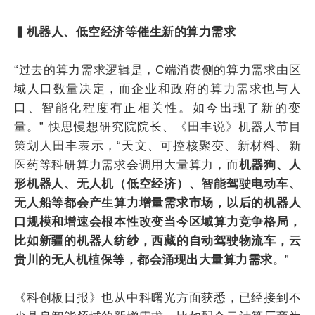
▍机器人、低空经济等催生新的算力需求
“过去的算力需求逻辑是，C端消费侧的算力需求由区
域人口数量决定，而企业和政府的算力需求也与人
口、智能化程度有正相关性。如今出现了新的变
量。” 快思慢想研究院院长、《田丰说》机器人节目
策划人田丰表示，“天文、可控核聚变、新材料、新
医药等科研算力需求会调用大量算力，而
机器狗、人
形机器人、无人机（低空经济）、智能驾驶电动车、
无人船等都会产生算力增量需求市场，以后的机器人
口规模和增速会根本性改变当今区域算力竞争格局，
比如新疆的机器人纺纱，西藏的自动驾驶物流车，云
贵川的无人机植保等，都会涌现出大量算力需求
。”
《科创板日报》也从中科曙光方面获悉，已经接到不