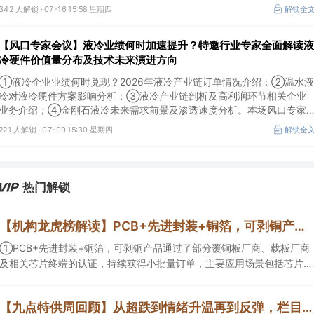
及所需产业链供需情况剖析。本场风口专家会议将于7月16日（周四）
342 人解锁 ·
07-16 15:58 星期四
解锁全
20:00举行，特邀行业专家全面解读我国3D打印行业市场前景。
【风口专家会议】液冷业绩何时加速提升？特邀行业专家全面解读液
冷硬件价值量分布及技术未来演进方向
①液冷企业业绩何时兑现？2026年液冷产业链订单情况介绍；②温水液
冷对液冷硬件方案影响分析；③液冷产业链剖析及高利润环节相关企业
业务介绍；④金刚石液冷未来需求前景及渗透速度分析。本场风口专家
会议将于7月9日（周四）19:30举行，特邀行业专家全面解读液冷硬件价
221 人解锁 ·
07-09 15:30 星期四
解锁全
值量分布及技术未来演进方向。
热门解锁
【机构龙虎榜解读】PCB+先进封装+铜箔，可剥铜产品通过了部分覆铜板厂商、载板厂商及相关芯片终端的认证，持续获得小批量订单，主要应用场景包括芯片封装光模块用PCB，机构大额净买入这家公司
①PCB+先进封装+铜箔，可剥铜产品通过了部分覆铜板厂商、载板厂商
及相关芯片终端的认证，持续获得小批量订单，主要应用场景包括芯片封
装光模块用PCB，机构大额净买入这家公司；②创新药CDMO+减肥药，
收购国外知名CRO企业，在创新药API的化学合成等方面具有丰富经验，
【九点特供周回顾】从超跌到情绪升温再到反弹，栏目梳理AI应用题材逻辑，AI教育人气公司解读后获4连板
具备承接细胞与基因治疗产品商业化受托生产的合规资质，这家公司获净