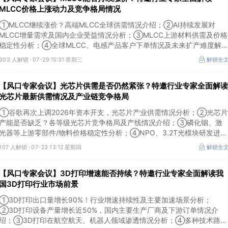
MLCC价格上涨动力及竞争格局情况
①MLCC继续涨价？高端MLCC全球供需情况介绍；②AI持续发展对
MLCC增量需求及国内企业受益情况分析；③MLCC上游材料供需及价格
稳定性分析；④全球MLCC、电感产品客户下单情况及未来扩产难度解
析。本场风口专家会议将于7月29日（周三）20:30举行，特邀行业专家
303 人解锁 ·
07-29 15:31 星期三
解锁全
全面解读MLCC价格上涨动力及竞争格局情况。
【风口专家会议】光芯片供需是否仍然紧张？特邀行业专家全面解读
光芯片最新供需情况及产业链竞争格局
①谷歌再次上调2026年资本开支，光芯片产业供需情况分析；②光芯片
产能是否缺乏？各等级光芯片竞争格局及产线情况介绍；③磷化铟、激
光器等上游零部件/物料价格稳定性分析；④NPO、3.2T光模块研发进展
介绍。本场风口专家会议将于7月23日（周四）16:30举行，特邀行业专
107 人解锁 ·
07-23 13:12 星期四
解锁全
家全面解读光芯片最新供需情况及产业链竞争格局。
【风口专家会议】3D打印增速能否持续？特邀行业专家全面解读我
国3D打印行业市场前景
①3D打印出口量增长90%！行业增速持续性及主要加速场景分析；
②3D打印设备产量增长近50%，国内主要生产厂商及下游订单情况介
绍；③3D打印在航空航天、机器人领域渗透情况分析；④多种技术路线