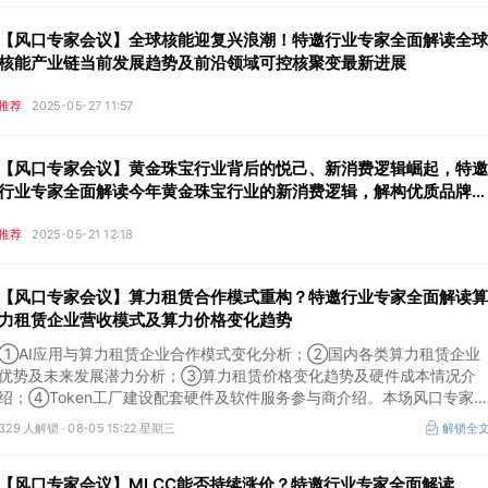
【风口专家会议】全球核能迎复兴浪潮！特邀行业专家全面解读全球
核能产业链当前发展趋势及前沿领域可控核聚变最新进展
推荐
2025-05-27 11:57
【风口专家会议】黄金珠宝行业背后的悦己、新消费逻辑崛起，特邀
行业专家全面解读今年黄金珠宝行业的新消费逻辑，解构优质品牌如
何契合当前年轻化、悦己、IP等长期趋势
推荐
2025-05-21 12:18
【风口专家会议】算力租赁合作模式重构？特邀行业专家全面解读算
力租赁企业营收模式及算力价格变化趋势
①AI应用与算力租赁企业合作模式变化分析；②国内各类算力租赁企业
优势及未来发展潜力分析；③算力租赁价格变化趋势及硬件成本情况介
绍；④Token工厂建设配套硬件及软件服务参与商介绍。本场风口专家
议将于8月5日（周三）19:00举行，特邀行业专家全面解读算力租赁企业
329 人解锁 ·
08-05 15:22 星期三
解锁全
营收模式及算力价格变化趋势。
【风口专家会议】MLCC能否持续涨价？特邀行业专家全面解读