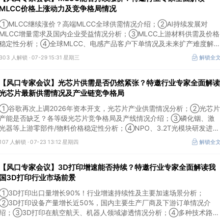
MLCC价格上涨动力及竞争格局情况
①MLCC继续涨价？高端MLCC全球供需情况介绍；②AI持续发展对
MLCC增量需求及国内企业受益情况分析；③MLCC上游材料供需及价格
稳定性分析；④全球MLCC、电感产品客户下单情况及未来扩产难度解
析。本场风口专家会议将于7月29日（周三）20:30举行，特邀行业专家
303 人解锁 ·
07-29 15:31 星期三
解锁全
全面解读MLCC价格上涨动力及竞争格局情况。
【风口专家会议】光芯片供需是否仍然紧张？特邀行业专家全面解读
光芯片最新供需情况及产业链竞争格局
①谷歌再次上调2026年资本开支，光芯片产业供需情况分析；②光芯片
产能是否缺乏？各等级光芯片竞争格局及产线情况介绍；③磷化铟、激
光器等上游零部件/物料价格稳定性分析；④NPO、3.2T光模块研发进展
介绍。本场风口专家会议将于7月23日（周四）16:30举行，特邀行业专
107 人解锁 ·
07-23 13:12 星期四
解锁全
家全面解读光芯片最新供需情况及产业链竞争格局。
【风口专家会议】3D打印增速能否持续？特邀行业专家全面解读我
国3D打印行业市场前景
①3D打印出口量增长90%！行业增速持续性及主要加速场景分析；
②3D打印设备产量增长近50%，国内主要生产厂商及下游订单情况介
绍；③3D打印在航空航天、机器人领域渗透情况分析；④多种技术路线