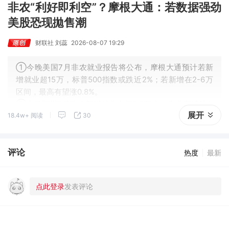
非农“利好即利空”？摩根大通：若数据强劲
美股恐现拋售潮
财联社 刘蕊
2026-08-07 19:29
①今晚美国7月非农就业报告将公布，摩根大通预计若新
增就业超15万，标普500指数或跌近2%；若新增在2-6万
区间，最高有望涨0.8%。
②市场预期7月非农新增就业中值8.3万人、失业率维持4.
展开
18.4w+ 阅读
30
2%。
评论
热度
最新