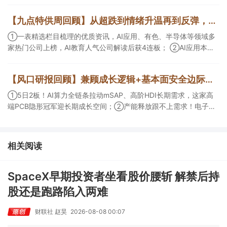
CDMO+减肥药，收购国外知名CRO企业，在创新药API的化学合成
【九点特供周回顾】从超跌到情绪升温再到反弹，栏目梳理AI应用题材逻辑，AI教育人气公司解读后获4连板
等方面具有丰富经验，具备承接细胞与基因治疗产品商业化受托生
产的合规资质，这家公司获净买入。
①一表精选栏目梳理的优质资讯，AI应用、有色、半导体等领域多
家热门公司上榜，AI教育人气公司解读后获4连板； ②AI应用本周
活跃，栏目解读海外映射，梳理教育、传媒、游戏等景气方向，焦
点公司3日最高涨超20%； ③磷化铟概念异军突起，栏目以机构视
【风口研报回顾】兼顾成长逻辑+基本面安全边际！王牌自营前瞻覆盖“pcb+MLCC+电子布”，梳理AI产业链优质标的“深坑起跳”
角前瞻产业供需情况，提及2家核心公司双双涨停。
①5日2板！AI算力全链条拉动mSAP、高阶HDI长期需求，这家高
端PCB隐形冠军迎长期成长空间；②产能释放跟不上需求！电子布
未来3年缺口难消，深坑之际再梳理行业逻辑，人气龙头涨超3成；
③AI服务器、机器人带动MLCC景气周期持续！这家公司扩产、涨
价预期暂未被市场定价，王牌自营前瞻捕捉“预期差”，3日大涨
相关阅读
26%。
SpaceX早期投资者坐看股价腰斩 解禁后持
股还是跑路陷入两难
财联社 赵昊
2026-08-08 00:07