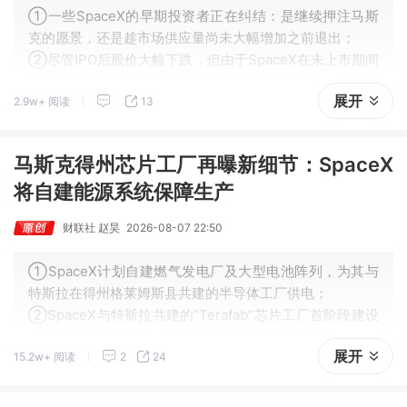
①一些SpaceX的早期投资者正在纠结：是继续押注马斯
克的愿景，还是趁市场供应量尚未大幅增加之前退出；
②尽管IPO后股价大幅下跌，但由于SpaceX在未上市期间
估值大幅提升，早期投资者仍然获得了可观收益。
展开
2.9w+ 阅读
13
马斯克得州芯片工厂再曝新细节：SpaceX
将自建能源系统保障生产
财联社 赵昊
2026-08-07 22:50
①SpaceX计划自建燃气发电厂及大型电池阵列，为其与
特斯拉在得州格莱姆斯县共建的半导体工厂供电；
②SpaceX与特斯拉共建的“Terafab”芯片工厂首阶段建设
成本预计168亿美元，将创造3000个新就业岗位。
展开
15.2w+ 阅读
2
24