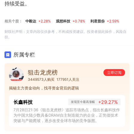
持续受益。
相关个股：
中毅达
+2.28%
观想科技
+0.78%
利君股份
+2.59%
财联社声明：文章内容仅供参考，不构成投资建议。投资者据此操作，风险自
担。
所属专栏
狙击龙虎榜
立即订阅
3449573人购买
177951人关注
揭秘主力资金动向，找寻资金背后的逻辑
长鑫科技
+29.27%
发现至今最高涨幅
7月28日21:36《狙击龙虎榜》追踪市场热点，指出长鑫科技作
为中国大陆少数具备DRAM自主制造能力的企业，正凭借技术
突破与产能爬坡，逐步改变全球市场的竞争版图。