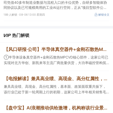
司凭借40多年制造业数据与流程入口的卡位优势，自研多智能体协
同协议以及已可规模商用的工业AI运行空间，正从“项目型软件公
司”向“AI原生平台生态型公司”跃迁。
189 人解锁 ·
08-06 13:00 星期四
解锁全文
热门解锁
【风口研报·公司】半导体真空器件+金刚石散热MPCVD核心部件，这家公司实现对北方华创、新凯来等厂商批量供货，大功率磁控管助力AI散热；这家造船龙头稀缺产能扩张与高价值订单兼具，远期业绩弹性持续增强
①半导体设备真空器件+金刚石散热MPCVD核心部件，这家公司已
实现对北方华创、新凯来等主流厂商批量供货，大功率磁控管构筑
第二增长曲线；②这家船龙头公司稀缺产能扩张与高价值订单兼
具，核心发动机自供且有望外销，当前远期业绩弹性持续增强。
【电报解读】兼具高业绩、高现金、高分红属性，基本面、政策面双重共振下，该行业已处于新一轮周期上行的初期，这家公司上半年相关销售毛利逼近20亿元
兼具高业绩、高现金、高分红属性，基本面、政策面双重共振下，
该行业已处于新一轮周期上行的初期，这家公司上半年相关销售毛
利逼近20亿元，另一家核定产能达440万吨/年。
【盘中宝】AI浪潮推动供给激增，机构称该行业景气度持续，当前估值低具备较高配置性价比，这家企业重点产品即将发布