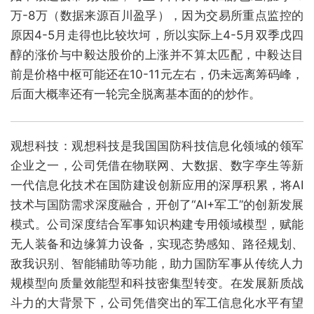
万-8万（数据来源百川盈孚），因为交易所重点监控的
原因4-5月走得也比较坎坷，所以实际上4-5月双季戊四
醇的涨价与中毅达股价的上涨并不算太匹配，中毅达目
前是价格中枢可能还在10-11元左右，仍未远离筹码峰，
后面大概率还有一轮完全脱离基本面的的炒作。
观想科技：观想科技是我国国防科技信息化领域的领军
企业之一，公司凭借在物联网、大数据、数字孪生等新
一代信息化技术在国防建设创新应用的深厚积累，将AI
技术与国防需求深度融合，开创了“AI+军工”的创新发展
模式。公司深度结合军事知识构建专用领域模型，赋能
无人装备和边缘算力设备，实现态势感知、路径规划、
敌我识别、智能辅助等功能，助力国防军事从传统人力
规模型向质量效能型和科技密集型转变。在发展新质战
斗力的大背景下，公司凭借突出的军工信息化水平有望