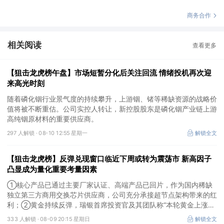
商务合作
相关阅读
查看更多
【狙击龙虎榜午盘】市场短暂分化后关注回流 情绪投机再次迎
来高光时刻
随着磷化铟行业景气度的持续攀升，上游铟、锗等稀缺资源的战略价
值将被不断重估。公司实控人转让，新控股股东是磷化铟产业链上游
高纯铟原材料的重要供应商。
297 人解锁 ·
08-10 12:55 星期一
解锁全文
【狙击龙虎榜】反弹兑现窗口临近下周或转为震荡市 新高因子
凸显成为量化重要考量因素
①核心产品已通过主要厂家认证、高端产品已回片，作为国内稀缺
独立第三方商用交换芯片供应商，公司充分承接超节点架构带来的红
利；②黄金持续反弹，瑞银首席投资官及其团队称“本轮黄金上涨行
情拥有基本面支撑，预计2027年上半年金价将向每盎司5000美元迈
333 人解锁 ·
08-09 20:15 星期日
解锁全文