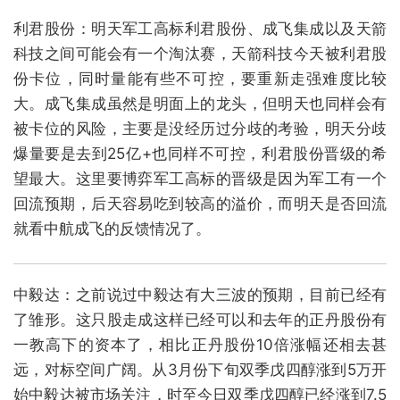
利君股份：明天军工高标利君股份、成飞集成以及天箭
科技之间可能会有一个淘汰赛，天箭科技今天被利君股
份卡位，同时量能有些不可控，要重新走强难度比较
大。成飞集成虽然是明面上的龙头，但明天也同样会有
被卡位的风险，主要是没经历过分歧的考验，明天分歧
爆量要是去到25亿+也同样不可控，利君股份晋级的希
望最大。这里要博弈军工高标的晋级是因为军工有一个
回流预期，后天容易吃到较高的溢价，而明天是否回流
就看中航成飞的反馈情况了。
中毅达：之前说过中毅达有大三波的预期，目前已经有
了雏形。这只股走成这样已经可以和去年的正丹股份有
一教高下的资本了，相比正丹股份10倍涨幅还相去甚
远，对标空间广阔。从3月份下旬双季戊四醇涨到5万开
始中毅达被市场关注，时至今日双季戊四醇已经涨到7.5