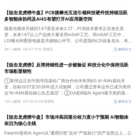
进”。
【狙击龙虎榜午盘】PCB接棒光互连引领科技硬件技持续活跃
多智能体协同及AI4S有望打开AI应用新空间
随着光模块升级到1.6T甚至未来3.2T，PCB技术要求正在发生质
变，未来1.6T以上产品将大量采用mSAP工艺。而mSAP工艺中，
LDI曝光和图形电镀是关键核心环节。公司是国内LDI设备龙头，有
望凭借其解析度更高的LDI技术，成为不可或缺的关键“铲子股”。
281 人解锁 ·
08-07 12:41 星期五
解锁全文
【狙击龙虎榜】反弹持续性进一步被验证 科技分化中保持活跃
市场彰显韧性
①英伟达正在中国寻找基站厂商合作伙伴布局6G AI-RAN基站开
发，目标2027至2028年进入试验网，公司通过资本运作已成为英伟
达“AI-RAN基站核心生态成员”；②OA是B端AI Agent最天然的落地
入口，公司凭借数万家企业客户积累的场景厚度正从协同管理软件龙
125 人解锁 ·
08-06 20:08 星期四
解锁全文
头进化为企业智能体经济的核心枢纽；③市场重组、股权转让暗线
涌动，该公司剥离亏损资产后“壳”属性进一步凸显。
【狙击龙虎榜午盘】市场冲高回落分歧力度小于预期 AI智能体
依旧为核心主线
Palantir使得AI Agent从“通用问答”走向“产线执行”的产业拐点上，公