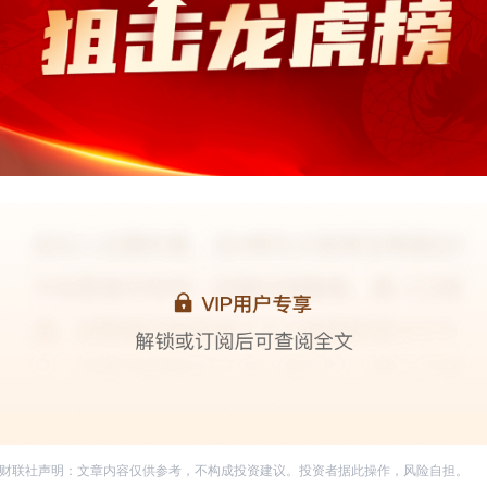
财联社声明：文章内容仅供参考，不构成投资建议。投资者据此操作，风险自担。