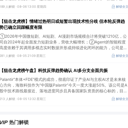
态型公司”跃迁。
189 人解锁 ·
08-06 13:00 星期四
解锁全
【狙击龙虎榜】情绪过热明日或短暂出现技术性分歧 但本轮反弹趋
势已确立回踩幅度有限
①2026年中国微短剧、AI短剧、AI漫剧市场规模合计将突破1210亿，公
司自2024年起全面发力短剧业务，营收大幅增长；②Agent的智能程度
高度依赖于其调用多模态实时数据并形成持续进化闭环的能力，公司是全
球首个完成TPC-DS测试并通过官方审计的数据库企业；③2026年被多
281 人解锁 ·
08-05 21:09 星期三
解锁全
方定义为Robotaxi商业化元年，公司正从“传统出行运营商”向“自动驾驶
代的核心运力服务商”转变，率先享受行业从0到1的估值重估红利。
【狙击龙虎榜午盘】科技反弹趋势确认 AI多分支全面共振
Palantir“本体+FDE”模式的成功，彻底印证了产业AI与主权AI才是未来核
心方向，海致科技作为“中国版Palantir”今天一度大涨超50%。该公司是A
股中技术路线最接近、落地进度同步且具备国家队资质的核心标的，目前
正处于从“数据智能基础设施”向“产业级AI Agent核心供应商”跃迁的价值
213 人解锁 ·
08-05 12:32 星期三
解锁全
重估起点。
热门解锁