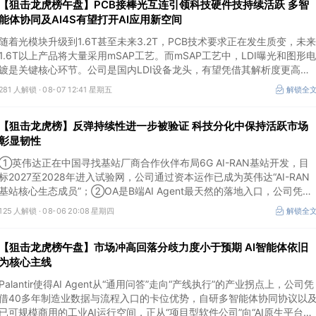
【狙击龙虎榜午盘】PCB接棒光互连引领科技硬件技持续活跃 多智
能体协同及AI4S有望打开AI应用新空间
随着光模块升级到1.6T甚至未来3.2T，PCB技术要求正在发生质变，未来
1.6T以上产品将大量采用mSAP工艺。而mSAP工艺中，LDI曝光和图形电
镀是关键核心环节。公司是国内LDI设备龙头，有望凭借其解析度更高的
LDI技术，成为不可或缺的关键“铲子股”。
281 人解锁 ·
08-07 12:41 星期五
解锁全
【狙击龙虎榜】反弹持续性进一步被验证 科技分化中保持活跃市场
彰显韧性
①英伟达正在中国寻找基站厂商合作伙伴布局6G AI-RAN基站开发，目
标2027至2028年进入试验网，公司通过资本运作已成为英伟达“AI-RAN
基站核心生态成员”；②OA是B端AI Agent最天然的落地入口，公司凭借
数万家企业客户积累的场景厚度正从协同管理软件龙头进化为企业智能体
125 人解锁 ·
08-06 20:08 星期四
解锁全
经济的核心枢纽；③市场重组、股权转让暗线涌动，该公司剥离亏损资
产后“壳”属性进一步凸显。
【狙击龙虎榜午盘】市场冲高回落分歧力度小于预期 AI智能体依旧
为核心主线
Palantir使得AI Agent从“通用问答”走向“产线执行”的产业拐点上，公司凭
借40多年制造业数据与流程入口的卡位优势，自研多智能体协同协议以
已可规模商用的工业AI运行空间，正从“项目型软件公司”向“AI原生平台生