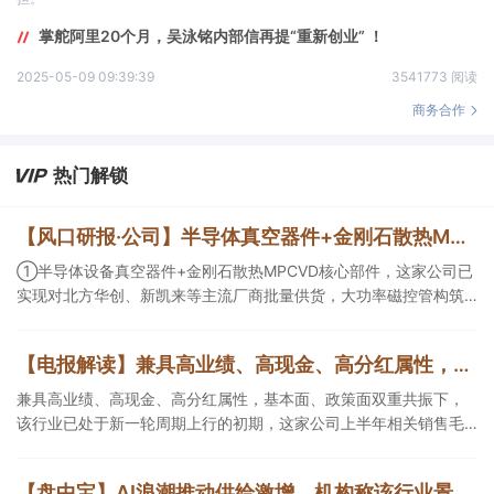
掌舵阿里20个月，吴泳铭内部信再提“重新创业” ！
2025-05-09 09:39:39
3541773 阅读
商务合作
热门解锁
【风口研报·公司】半导体真空器件+金刚石散热MPCVD核心部件，这家公司实现对北方华创、新凯来等厂商批量供货，大功率磁控管助力AI散热；这家造船龙头稀缺产能扩张与高价值订单兼具，远期业绩弹性持续增强
①半导体设备真空器件+金刚石散热MPCVD核心部件，这家公司已
实现对北方华创、新凯来等主流厂商批量供货，大功率磁控管构筑
第二增长曲线；②这家船龙头公司稀缺产能扩张与高价值订单兼
具，核心发动机自供且有望外销，当前远期业绩弹性持续增强。
【电报解读】兼具高业绩、高现金、高分红属性，基本面、政策面双重共振下，该行业已处于新一轮周期上行的初期，这家公司上半年相关销售毛利逼近20亿元
兼具高业绩、高现金、高分红属性，基本面、政策面双重共振下，
该行业已处于新一轮周期上行的初期，这家公司上半年相关销售毛
利逼近20亿元，另一家核定产能达440万吨/年。
【盘中宝】AI浪潮推动供给激增，机构称该行业景气度持续，当前估值低具备较高配置性价比，这家企业重点产品即将发布