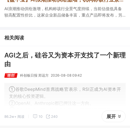
AI浪潮推动供给激增，机构称该行业景气度持续，当前估值低具备
较高配置性价比，这家企业新品储备丰富，重点产品即将发布，另
一企业已将AI应用细分业务中。
相关阅读
AGI之后，硅谷又为资本开支找了一个新理
由
科创板日报 郑远方
2026-08-08 09:42
①谷歌DeepMind首席战略官表示，RSI正成为AI资本开
支的核心投资逻辑。
②OpenAI、Anthropic都已押注这一方向。
③“RSI的到来，可能比大多数机构的预期时间要更早。”
展开
86.2w+ 阅读
10
240