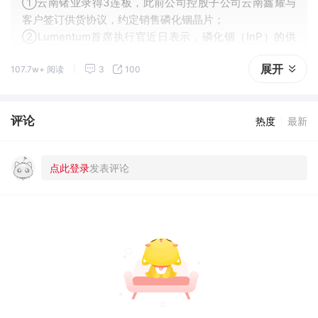
①云南锗业录得3连板，此前公司控股子公司云南鑫耀与
客户签订供货协议，约定销售磷化铟晶片；
②Lumentum首席执行官近日表示，磷化铟（InP）的供
需缺口现在已经超过了DRAM和NAND；
展开
107.7w+ 阅读
3
100
③英伟达预测，2026年至2030年全球磷化铟晶圆整体需
求将激增20倍左右。
评论
热度
最新