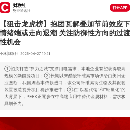
财联社
打开APP
财经通讯社
【狙击龙虎榜】抱团瓦解叠加节前效应
情绪端或走向退潮 关注防御性方向的过
性机会
小林|财联社
2025-04-27 19:21
①韶关打造“算力之城”支撑用电需求，本地企业有望获得较高
规模的新能源项目；②长期以来醋酸纤维素市场供给由美日企
业垄断，我国则基本依赖进口，该公司纤维素衍生物及其配套
装置改造提升项目稳步推进中；③在“以塑代钢”和“轻量化”的
大背景下，PEEK正逐步在中高端应用中替代金属材料，需求极
具增长力。