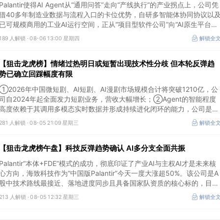
Palantir使得AI Agent从“通用问答”走向“产线执行”的产业拐点上，公司凭
借40多年制造业数据与流程入口的卡位优势，自研多智能体协同协议以
已可规模商用的工业AI运行空间，正从“项目型软件公司”向“AI原生平台生
态型公司”跃迁。
189 人解锁 ·
08-06 13:00 星期四
解锁全
【狙击龙虎榜】情绪过热明日或短暂出现技术性分歧 但本轮反弹趋
势已确立回踩幅度有限
①2026年中国微短剧、AI短剧、AI漫剧市场规模合计将突破1210亿，公
司自2024年起全面发力短剧业务，营收大幅增长；②Agent的智能程度
高度依赖于其调用多模态实时数据并形成持续进化闭环的能力，公司是全
球首个完成TPC-DS测试并通过官方审计的数据库企业；③2026年被多
281 人解锁 ·
08-05 21:09 星期三
解锁全
方定义为Robotaxi商业化元年，公司正从“传统出行运营商”向“自动驾驶
代的核心运力服务商”转变，率先享受行业从0到1的估值重估红利。
【狙击龙虎榜午盘】科技反弹趋势确认 AI多分支全面共振
Palantir“本体+FDE”模式的成功，彻底印证了产业AI与主权AI才是未来核
心方向，海致科技作为“中国版Palantir”今天一度大涨超50%。该公司是A
股中技术路线最接近、落地进度同步且具备国家队资质的核心标的，目前
正处于从“数据智能基础设施”向“产业级AI Agent核心供应商”跃迁的价值
213 人解锁 ·
08-05 12:32 星期三
解锁全
重估起点。