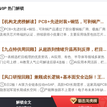
热门解锁
【机构龙虎榜解读】PCB+先进封装+铜箔，可剥铜产品通过了部分覆铜板厂商、载板厂商及相关芯片终端的认证，持续获得小批量订单，主要应用场景包括芯片封装光模块用PCB，机构大额净买入这家公司
①PCB+先进封装+铜箔，可剥铜产品通过了部分覆铜板厂商、载板厂商
及相关芯片终端的认证，持续获得小批量订单，主要应用场景包括芯片封
装光模块用PCB，机构大额净买入这家公司；②创新药CDMO+减肥药，
收购国外知名CRO企业，在创新药API的化学合成等方面具有丰富经验，
【九点特供周回顾】从超跌到情绪升温再到反弹，栏目梳理AI应用题材逻辑，AI教育人气公司解读后获4连板
具备承接细胞与基因治疗产品商业化受托生产的合规资质，这家公司获净
买入。
①一表精选栏目梳理的优质资讯，AI应用、有色、半导体等领域多家热
门公司上榜，AI教育人气公司解读后获4连板； ②AI应用本周活跃，栏目
解读海外映射，梳理教育、传媒、游戏等景气方向，焦点公司3日最高涨
超20%； ③磷化铟概念异军突起，栏目以机构视角前瞻产业供需情况，
【风口研报回顾】兼顾成长逻辑+基本面安全边际！王牌自营前瞻覆盖“pcb+MLCC+电子布”，梳理AI产业链优质标的“深坑起跳”
提及2家核心公司双双涨停。
①5日2板！AI算力全链条拉动mSAP、高阶HDI长期需求，这家高端PCB
隐形冠军迎长期成长空间；②产能释放跟不上需求！电子布未来3年缺口
难消，深坑之际再梳理行业逻辑，人气龙头涨超3成；③AI服务器、机器
人带动MLCC景气周期持续！这家公司扩产、涨价预期暂未被市场定价，
解锁全文
王牌自营前瞻捕捉“预期差”，3日大涨26%。