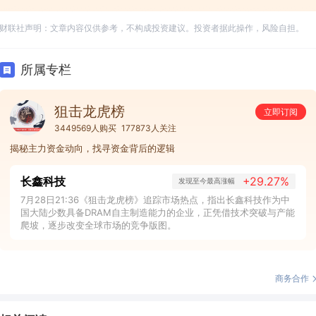
财联社声明：文章内容仅供参考，不构成投资建议。投资者据此操作，风险自担。
所属专栏
狙击龙虎榜
立即订阅
3449569人购买
177873人关注
揭秘主力资金动向，找寻资金背后的逻辑
长鑫科技
+29.27%
发现至今最高涨幅
7月28日21:36《狙击龙虎榜》追踪市场热点，指出长鑫科技作为中
国大陆少数具备DRAM自主制造能力的企业，正凭借技术突破与产能
爬坡，逐步改变全球市场的竞争版图。
商务合作