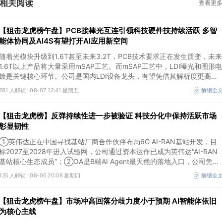
相关阅读
查看更
【狙击龙虎榜午盘】PCB接棒光互连引领科技硬件技持续活跃 多智
能体协同及AI4S有望打开AI应用新空间
随着光模块升级到1.6T甚至未来3.2T，PCB技术要求正在发生质变，未来
1.6T以上产品将大量采用mSAP工艺。而mSAP工艺中，LDI曝光和图形电
镀是关键核心环节。公司是国内LDI设备龙头，有望凭借其解析度更高的
LDI技术，成为不可或缺的关键“铲子股”。
281 人解锁 ·
08-07 12:41 星期五
解锁全
【狙击龙虎榜】反弹持续性进一步被验证 科技分化中保持活跃市场
彰显韧性
①英伟达正在中国寻找基站厂商合作伙伴布局6G AI-RAN基站开发，目
标2027至2028年进入试验网，公司通过资本运作已成为英伟达“AI-RAN
基站核心生态成员”；②OA是B端AI Agent最天然的落地入口，公司凭借
数万家企业客户积累的场景厚度正从协同管理软件龙头进化为企业智能体
125 人解锁 ·
08-06 20:08 星期四
解锁全
经济的核心枢纽；③市场重组、股权转让暗线涌动，该公司剥离亏损资
产后“壳”属性进一步凸显。
【狙击龙虎榜午盘】市场冲高回落分歧力度小于预期 AI智能体依旧
为核心主线