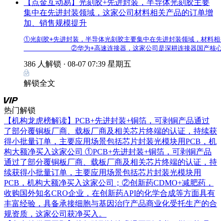
【点金互动易】光刻胶+先进封装，半导体光刻胶主要
集中在先进封装领域，这家公司材料相关产品的订单增
加、销售规模提升
①光刻胶+先进封装，半导体光刻胶主要集中在先进封装领域，材料相关
            ②华为+高速连接器，这家公司是深耕连接器国
386 人解锁 ·
08-07 07:39 星期五
解锁全文
热门解锁
【机构龙虎榜解读】PCB+先进封装+铜箔，可剥铜产品通过
了部分覆铜板厂商、载板厂商及相关芯片终端的认证，持续获
得小批量订单，主要应用场景包括芯片封装光模块用PCB，机
构大额净买入这家公司
①PCB+先进封装+铜箔，可剥铜产品
通过了部分覆铜板厂商、载板厂商及相关芯片终端的认证，持
续获得小批量订单，主要应用场景包括芯片封装光模块用
PCB，机构大额净买入这家公司；②创新药CDMO+减肥药，
收购国外知名CRO企业，在创新药API的化学合成等方面具有
丰富经验，具备承接细胞与基因治疗产品商业化受托生产的合
规资质，这家公司获净买入。