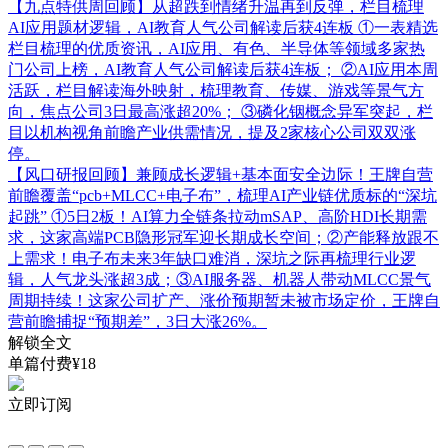
【九点特供周回顾】从超跌到情绪升温再到反弹，栏目梳理
AI应用题材逻辑，AI教育人气公司解读后获4连板
①一表精选
栏目梳理的优质资讯，AI应用、有色、半导体等领域多家热
门公司上榜，AI教育人气公司解读后获4连板； ②AI应用本周
活跃，栏目解读海外映射，梳理教育、传媒、游戏等景气方
向，焦点公司3日最高涨超20%； ③磷化铟概念异军突起，栏
目以机构视角前瞻产业供需情况，提及2家核心公司双双涨
停。
【风口研报回顾】兼顾成长逻辑+基本面安全边际！王牌自营
前瞻覆盖“pcb+MLCC+电子布”，梳理AI产业链优质标的“深坑
起跳”
①5日2板！AI算力全链条拉动mSAP、高阶HDI长期需
求，这家高端PCB隐形冠军迎长期成长空间；②产能释放跟不
上需求！电子布未来3年缺口难消，深坑之际再梳理行业逻
辑，人气龙头涨超3成；③AI服务器、机器人带动MLCC景气
周期持续！这家公司扩产、涨价预期暂未被市场定价，王牌自
营前瞻捕捉“预期差”，3日大涨26%。
解锁全文
单篇付费¥18
立即订阅