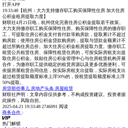
打开APP
19:33:48【杭州：大力支持缴存职工购买保障性住房 加大住房
公积金租房提取力度】
财联社4月21日电，杭州优化完善住房公积金提取若干政策。
大力支持缴存职工购买保障性住房。购买保障性住房的缴存职
工，可提取住房公积金支付首付款等购房款，提取累计不超过
购房款；使用住房公积金贷款购房的，提取与贷款金额累计不
超过所购住房总价。加大住房公积金租房提取力度。缴存职工
租赁公共租赁住房、保障性租赁住房的，可按实际房租支出提
取住房公积金。鼓励住房公积金管理中心与住房租赁机构开展
合作，为缴存职工提供稳定的租赁房源以及更多优惠便利，可
依据房屋租赁合同信息，按实际房租支出提取，实际房租支出
超过租赁提取额度标准上浮50%的，按租赁提取额度标准上浮
50%提取。
房贷那些事儿
房地产头条
房屋租赁
财联社声明：文章内容仅供参考，不构成投资建议。投资者据
此操作，风险自担。
2025-04-21 19:33:48
2746091 阅读
商务合作
热门解锁