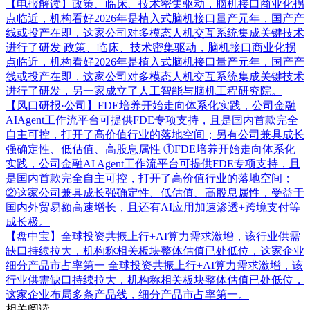
【电报解读】政策、临床、技术密集驱动，脑机接口商业化拐
点临近，机构看好2026年是植入式脑机接口量产元年，国产产
线或投产在即，这家公司对多模态人机交互系统集成关键技术
进行了研发
政策、临床、技术密集驱动，脑机接口商业化拐
点临近，机构看好2026年是植入式脑机接口量产元年，国产产
线或投产在即，这家公司对多模态人机交互系统集成关键技术
进行了研发，另一家成立了人工智能与脑机工程研究院。
【风口研报·公司】FDE培养开始走向体系化实践，公司金融
AIAgent工作流平台可提供FDE专项支持，且是国内首款完全
自主可控，打开了高价值行业的落地空间；另有公司兼具成长
强确定性、低估值、高股息属性
①FDE培养开始走向体系化
实践，公司金融AI Agent工作流平台可提供FDE专项支持，且
是国内首款完全自主可控，打开了高价值行业的落地空间；
②这家公司兼具成长强确定性、低估值、高股息属性，受益于
国内外贸易额高速增长，且还有AI应用加速渗透+跨境支付等
成长极。
【盘中宝】全球投资共振上行+AI算力需求激增，该行业供需
缺口持续拉大，机构称相关板块整体估值已处低位，这家企业
细分产品市占率第一
全球投资共振上行+AI算力需求激增，该
行业供需缺口持续拉大，机构称相关板块整体估值已处低位，
这家企业布局多条产品线，细分产品市占率第一。
相关阅读