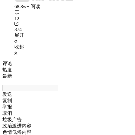
68.8w+ 阅读
12
374
展开
收起
评论
热度
最新
发送
复制
举报
取消
垃圾广告
政治激进内容
色情低俗内容