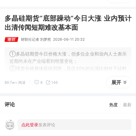
遇。
多晶硅期货“底部躁动”今日大涨 业内预计
出清传闻短期难改基本面
财联社记者 刘梦然
2026-06-11 20:32
①多晶硅期货今日价格大涨，但多位企业和业内人士表示
近期尚未在产业端看到明显变化；
②现货价格整体延续弱势，且仅30%的出清比例对于硅料
环节而言仍然不够。
展开
89.7w+ 阅读
6
146
评论
热度
最新