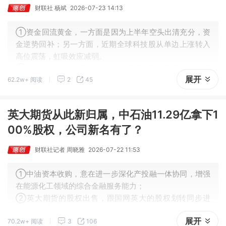
财联社 杨斌
2026-07-23 14:13
①资金回流黄金，一方面是因为上半年空头出清充分，资
金逆势回补；另一方面，近期全球科技股从单边上涨转入
高位震荡，虹吸效应减弱。
②业内人士表示，黄金短期大概率维持宽幅震荡，做多窗
展开
62.2w+ 阅读
2
45
口尚未开启，趋势性上涨或需等到9月之后，核心变量在于
美联储能否释放鸽派信号。
英大期货从此新归属，中石油11.29亿拿下1
00%股权，公司新名有了？
财联社记者 周晓雅
2026-07-22 11:53
①中油资本收购，意在进一步深化产投融一体协同，增强
在能源化工领域的综合金融服务能力；
②英大期货的股权出售，跟国网英大的股权划转同步进
行；
展开
70.2w+ 阅读
3
106
③随着新一轮股权变更落地，英大期货或迎来发展新机