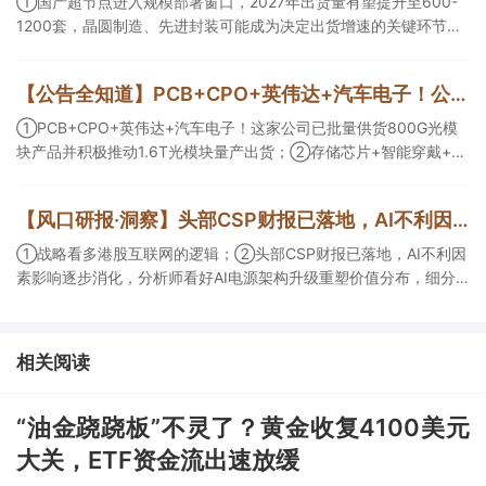
①国产超节点进入规模部署窗口，2027年出货量有望提升至600-
1200套，晶圆制造、先进封装可能成为决定出货增速的关键环节；
②服务器ODM扩产弹性较强，毛利率有望由传统服务器的4%-8%
提升至10%-15%，这两家公司占据整机市场的核心份额；③国产交
【公告全知道】PCB+CPO+英伟达+汽车电子！公司已批量供货800G光模块
换芯片已经由送样验证逐步进入小批量应用，中低速率产品替代有
望加快，400G、800G产品正进入认证和导入阶段。
①PCB+CPO+英伟达+汽车电子！这家公司已批量供货800G光模
块产品并积极推动1.6T光模块量产出货；②存储芯片+智能穿戴+华
为！这家公司公司大容量NOR Flash已成功导入PC、服务器大客
户；③边缘计算+智慧灯杆！公司拟跨界布局固态存储标的。
【风口研报·洞察】头部CSP财报已落地，AI不利因素影响逐步消化，分析师看好AI电源架构升级重塑价值分布，细分龙头迈入放量验证阶段；战略看多港股互联网的逻辑
①战略看多港股互联网的逻辑；②头部CSP财报已落地，AI不利因
素影响逐步消化，分析师看好AI电源架构升级重塑价值分布，细分
龙头迈入放量验证阶段；③今日全市场机构研报共发布122篇，康
龙化成、江淮汽车评级得到上调，9家公司获得首度覆盖，其中乔锋
智能获新财富分析师深度覆盖；④在个股机构关注度排行中，华峰
相关阅读
化学首次上榜，前五名依次为东鹏饮料>药明康德>百润股份>华峰
化学>健盛集团。
“油金跷跷板”不灵了？黄金收复4100美元
大关，ETF资金流出速放缓