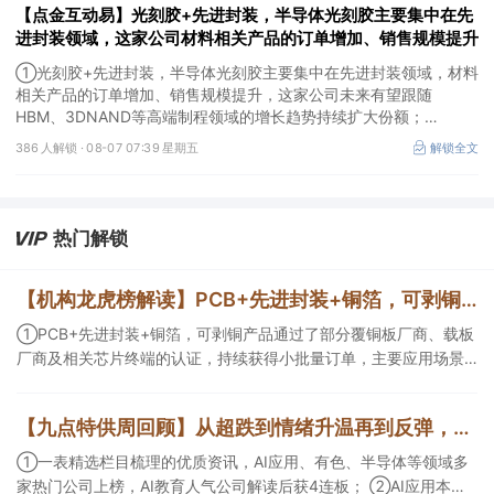
【点金互动易】光刻胶+先进封装，半导体光刻胶主要集中在先
进封装领域，这家公司材料相关产品的订单增加、销售规模提升
①光刻胶+先进封装，半导体光刻胶主要集中在先进封装领域，材料
相关产品的订单增加、销售规模提升，这家公司未来有望跟随
HBM、3DNAND等高端制程领域的增长趋势持续扩大份额；
②华为+高速连接器，这家公司是深耕连接器国产核心骨干，高速互
386 人解锁 ·
08-07 07:39 星期五
解锁全文
联产品已对接导入国内头部AI服务器厂商，深度绑定华为供应链。
热门解锁
【机构龙虎榜解读】PCB+先进封装+铜箔，可剥铜产品通过了部分覆铜板厂商、载板厂商及相关芯片终端的认证，持续获得小批量订单，主要应用场景包括芯片封装光模块用PCB，机构大额净买入这家公司
①PCB+先进封装+铜箔，可剥铜产品通过了部分覆铜板厂商、载板
厂商及相关芯片终端的认证，持续获得小批量订单，主要应用场景
包括芯片封装光模块用PCB，机构大额净买入这家公司；②创新药
CDMO+减肥药，收购国外知名CRO企业，在创新药API的化学合成
【九点特供周回顾】从超跌到情绪升温再到反弹，栏目梳理AI应用题材逻辑，AI教育人气公司解读后获4连板
等方面具有丰富经验，具备承接细胞与基因治疗产品商业化受托生
产的合规资质，这家公司获净买入。
①一表精选栏目梳理的优质资讯，AI应用、有色、半导体等领域多
家热门公司上榜，AI教育人气公司解读后获4连板； ②AI应用本周