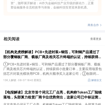
资”，随即展开解读：AI作为金融科技产业升级的驱动力，正重
塑金融服务全流程效率与体验，金融科技投资迎来新机遇。
商务合作
相关阅读
查看更多
【机构龙虎榜解读】PCB+先进封装+铜箔，可剥铜产品通过了
部分覆铜板厂商、载板厂商及相关芯片终端的认证，持续获得小
批量订单，主要应用场景包括芯片封装光模块用PCB，机构大
①PCB+先进封装+铜箔，可剥铜产品通过了部分覆铜板厂商、载板
额净买入这家公司
厂商及相关芯片终端的认证，持续获得小批量订单，主要应用场景包
括芯片封装光模块用PCB，机构大额净买入这家公司；②创新药
CDMO+减肥药，收购国外知名CRO企业，在创新药API的化学合成
136 人解锁 ·
08-07 18:42 星期五
解锁全文
等方面具有丰富经验，具备承接细胞与基因治疗产品商业化受托生产
的合规资质，这家公司获净买入。
【电报解读】北京市首个词元工厂点亮，机构称Token工厂陆续
落地，头部算力租赁厂商卡位优势突出，这家公司已中标运营商
Token工厂项目
北京市首个词元工厂点亮，机构称Token工厂陆续落地，头部算力租