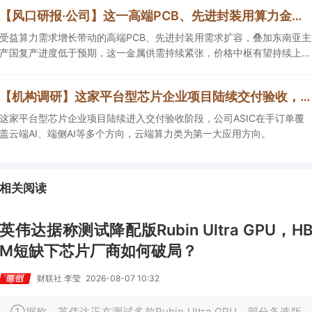
【风口研报·公司】这一高端PCB、先进封装用算力金属需求持续扩容，公司产销量稳居全球第一，且量增计划稳步推进，有望充分受益价格上行
受益算力需求增长带动的高端PCB、先进封装用需求扩容，叠加东南亚主
产国复产进度低于预期，这一金属供需持续紧张，价格中枢有望持续上
移，公司自2005年以来产销量稳居全球第一，伴随矿产资源产量增长与
冶炼产能整合并举，公司市占率有望进一步提升，同时有望充分受益金属
【机构调研】这家平台型芯片企业项目陆续交付验收，ASIC在手订单覆盖云端AI等多个方向
价格上行。
这家平台型芯片企业项目陆续进入交付验收阶段，公司ASIC在手订单覆
盖云端AI、端侧AI等多个方向，云端算力类为第一大应用方向。
相关阅读
英伟达据称测试降配版Rubin Ultra GPU，H
M短缺下芯片厂商如何破局？
财联社 李莹
2026-08-07 10:32
①据称，英伟达正在测试多款Rubin Ultra GPU，部分备选版