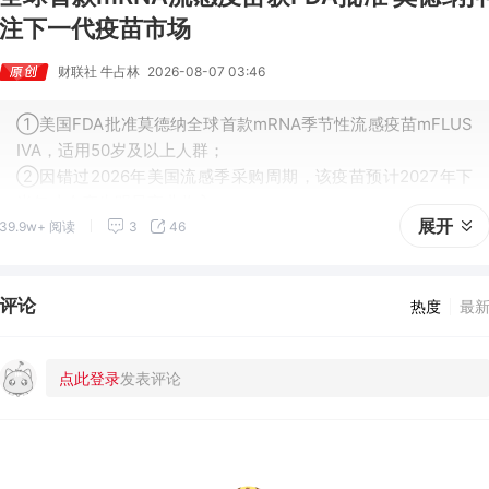
注下一代疫苗市场
财联社 牛占林
2026-08-07 03:46
①美国FDA批准莫德纳全球首款mRNA季节性流感疫苗mFLUS
IVA，适用50岁及以上人群；
②因错过2026年美国流感季采购周期，该疫苗预计2027年下
半年才会产生明显商业收入。
展开
39.9w+ 阅读
3
46
评论
热度
最