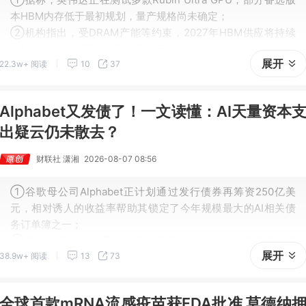
本HBM内存低于最初规划，量产规格尚未确定；
②机构指出，受DRAM产能等约束，2027年HBM供应将持续
短缺，上游存储厂商将保有定价权；
展开
22.3w+ 阅读
10
37
③业内指出，英伟达尝试将预算转向光互联、分层存储等以弥
补内存短板。
Alphabet又发债了！一文读懂：AI天量资本
出疑云仍未散去？
财联社 潇湘
2026-08-07 08:56
①谷歌母公司Alphabet正计划通过发行债券再筹资250亿美
元，相对诱人的收益率帮助其锁定了今年规模最大的AI相关债
务订单簿之一；
②而与此同时，业界对AI巨头天量资本支出的疑惑仍挥之不
展开
38.9w+ 阅读
13
73
去……
全球首款mRNA流感疫苗获FDA批准 莫德纳