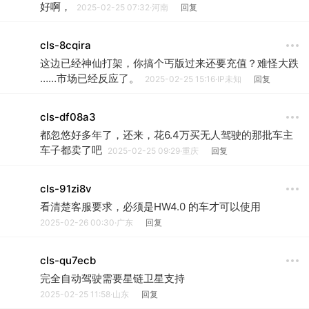
好啊，
2025-02-25 07:32·河南
回复
cls-8cqira
这边已经神仙打架，你搞个丐版过来还要充值？难怪大跌
……市场已经反应了。
2025-02-25 15:16·IP未知
回复
cls-df08a3
都忽悠好多年了，还来，花6.4万买无人驾驶的那批车主
车子都卖了吧
2025-02-25 09:29·重庆
回复
cls-91zi8v
看清楚客服要求，必须是HW4.0 的车才可以使用
2025-02-26 00:30·广东
回复
cls-qu7ecb
完全自动驾驶需要星链卫星支持
2025-02-25 11:58·山东
回复