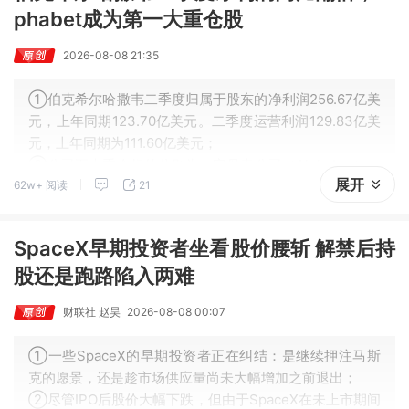
phabet成为第一大重仓股
2026-08-08 21:35
①伯克希尔哈撒韦二季度归属于股东的净利润256.67亿美
元，上年同期123.70亿美元。二季度运营利润129.83亿美
元，上年同期为111.60亿美元；
②公司五大重仓标的分别为：字母表公司（Alphabet）、
展开
62w+ 阅读
21
美国运通、苹果公司、美国银行以及可口可乐公司。
SpaceX早期投资者坐看股价腰斩 解禁后持
股还是跑路陷入两难
财联社 赵昊
2026-08-08 00:07
①一些SpaceX的早期投资者正在纠结：是继续押注马斯
克的愿景，还是趁市场供应量尚未大幅增加之前退出；
②尽管IPO后股价大幅下跌，但由于SpaceX在未上市期间