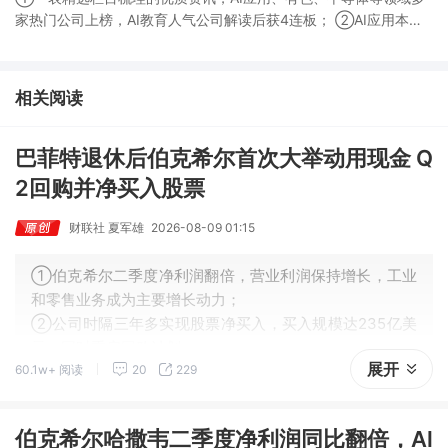
家热门公司上榜，AI教育人气公司解读后获4连板； ②AI应用本周
活跃，栏目解读海外映射，梳理教育、传媒、游戏等景气方向，焦
点公司3日最高涨超20%； ③磷化铟概念异军突起，栏目以机构视
角前瞻产业供需情况，提及2家核心公司双双涨停。
相关阅读
巴菲特退休后伯克希尔首次大举动用现金 Q
2回购并净买入股票
财联社 夏军雄
2026-08-09 01:15
①伯克希尔二季度净利润翻倍，营业利润保持增长，工业
和零售业务成为主要增长动力；
②公司时隔三年多实现股票净买入，买入规模达235亿美
元，同时重启回购计划；
展开
60.1w+ 阅读
20
229
③阿贝尔接任CEO后开始调整现金管理策略，但如何有效
运用超过3600亿美元现金仍面临挑战。
伯克希尔哈撒韦二季度净利润同比翻倍，Al