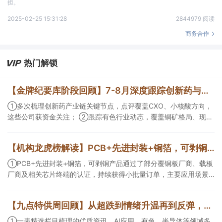
担。
2025-02-25 15:31:28
2844979 阅读
商务合作
热门解锁
【金牌纪要库阶段回顾】7-8月深度跟踪创新药与有色/铜方向，持续把握产业变化脉络+前瞻价值
①多次梳理创新药产业链关键节点，点评覆盖CXO、小核酸方向，
这些公司获资金关注； ②跟踪有色行业动态，覆盖铜矿格局、现货
紧平衡、锂电涨价传导等线索，Ta们股价持续走高。
【机构龙虎榜解读】PCB+先进封装+铜箔，可剥铜产品通过了部分覆铜板厂商、载板厂商及相关芯片终端的认证，持续获得小批量订单，主要应用场景包括芯片封装光模块用PCB，机构大额净买入这家公司
①PCB+先进封装+铜箔，可剥铜产品通过了部分覆铜板厂商、载板
厂商及相关芯片终端的认证，持续获得小批量订单，主要应用场景
包括芯片封装光模块用PCB，机构大额净买入这家公司；②创新药
CDMO+减肥药，收购国外知名CRO企业，在创新药API的化学合成
【九点特供周回顾】从超跌到情绪升温再到反弹，栏目梳理AI应用题材逻辑，AI教育人气公司解读后获4连板
等方面具有丰富经验，具备承接细胞与基因治疗产品商业化受托生
产的合规资质，这家公司获净买入。
①一表精选栏目梳理的优质资讯，AI应用、有色、半导体等领域多