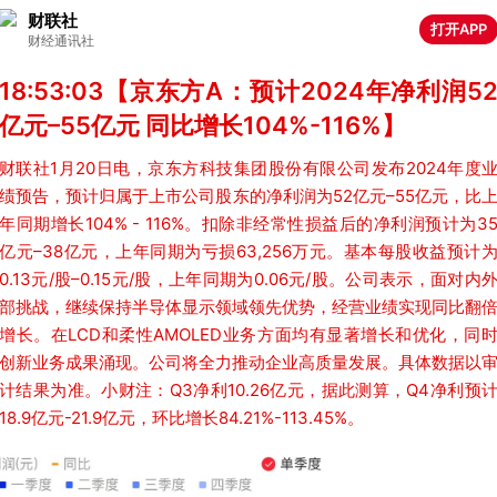
财联社
打开APP
财经通讯社
18:53:03【京东方A：预计2024年净利润5
亿元–55亿元 同比增长104%-116%】
财联社1月20日电，京东方科技集团股份有限公司发布2024年度
绩预告，预计归属于上市公司股东的净利润为52亿元–55亿元，比
年同期增长104% - 116%。扣除非经常性损益后的净利润预计为3
亿元–38亿元，上年同期为亏损63,256万元。基本每股收益预计
0.13元/股–0.15元/股，上年同期为0.06元/股。公司表示，面对内
部挑战，继续保持半导体显示领域领先优势，经营业绩实现同比翻
增长。在LCD和柔性AMOLED业务方面均有显著增长和优化，同
创新业务成果涌现。公司将全力推动企业高质量发展。具体数据以
计结果为准。小财注：Q3净利10.26亿元，据此测算，Q4净利预
18.9亿元-21.9亿元，环比增长84.21%-113.45%。