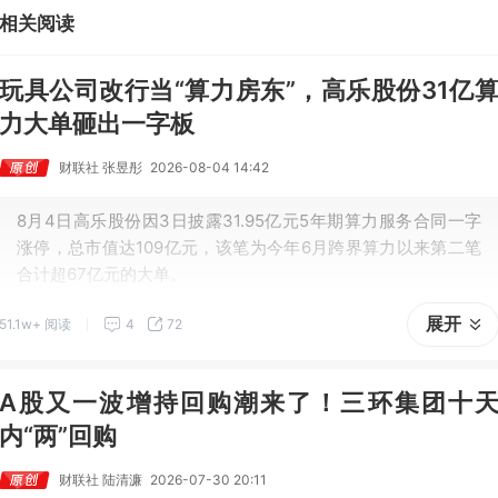
王牌自营前瞻捕捉“预期差”，3日大涨26%。
相关阅读
玩具公司改行当“算力房东”，高乐股份31亿
力大单砸出一字板
财联社 张昱彤
2026-08-04 14:42
8月4日高乐股份因3日披露31.95亿元5年期算力服务合同一字
涨停，总市值达109亿元，该笔为今年6月跨界算力以来第二笔
展开
51.1w+ 阅读
4
72
A股又一波增持回购潮来了！三环集团十
内“两”回购
财联社 陆清濂
2026-07-30 20:11