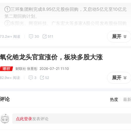
①三环集团刚完成8.95亿元股份回购，又启动5亿元至10亿元
第二期回购计划。
②东阳光、网宿科技、广东宏大等多家A股公司发布股份回购
计划，回购金额区间从3000万元到10亿元不等。
展开
73.2w+ 阅读
30
511
氧化锆龙头官宣涨价，板块多股大涨
财联社 张昱彤
2026-07-21 11:10
展开
82.9w+ 阅读
3
52
评论
热度
最