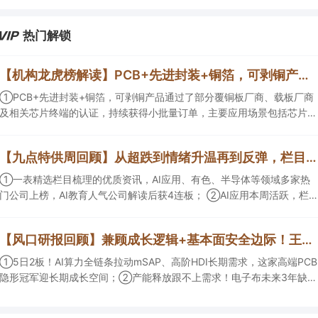
热门解锁
【机构龙虎榜解读】PCB+先进封装+铜箔，可剥铜产品通过了部分覆铜板厂商、载板厂商及相关芯片终端的认证，持续获得小批量订单，主要应用场景包括芯片封装光模块用PCB，机构大额净买入这家公司
①PCB+先进封装+铜箔，可剥铜产品通过了部分覆铜板厂商、载板厂商
及相关芯片终端的认证，持续获得小批量订单，主要应用场景包括芯片封
装光模块用PCB，机构大额净买入这家公司；②创新药CDMO+减肥药，
收购国外知名CRO企业，在创新药API的化学合成等方面具有丰富经验，
【九点特供周回顾】从超跌到情绪升温再到反弹，栏目梳理AI应用题材逻辑，AI教育人气公司解读后获4连板
具备承接细胞与基因治疗产品商业化受托生产的合规资质，这家公司获净
买入。
①一表精选栏目梳理的优质资讯，AI应用、有色、半导体等领域多家热
门公司上榜，AI教育人气公司解读后获4连板； ②AI应用本周活跃，栏目
解读海外映射，梳理教育、传媒、游戏等景气方向，焦点公司3日最高涨
超20%； ③磷化铟概念异军突起，栏目以机构视角前瞻产业供需情况，
【风口研报回顾】兼顾成长逻辑+基本面安全边际！王牌自营前瞻覆盖“pcb+MLCC+电子布”，梳理AI产业链优质标的“深坑起跳”
提及2家核心公司双双涨停。
①5日2板！AI算力全链条拉动mSAP、高阶HDI长期需求，这家高端PCB
隐形冠军迎长期成长空间；②产能释放跟不上需求！电子布未来3年缺口
难消，深坑之际再梳理行业逻辑，人气龙头涨超3成；③AI服务器、机器
人带动MLCC景气周期持续！这家公司扩产、涨价预期暂未被市场定价，