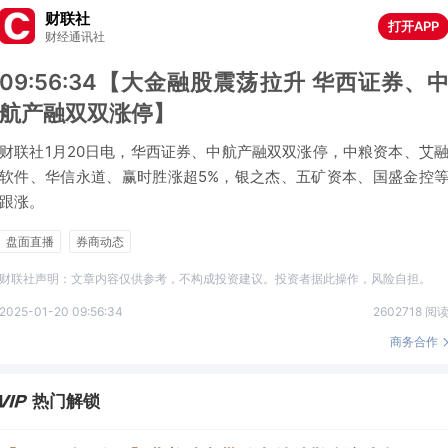
财联社
打开APP
财经通讯社
09:56:34【大金融股震荡拉升 华西证券、
航产融双双涨停】
财联社1月20日电，华西证券、中航产融双双涨停，中粮资本、艾
软件、华信永道、赢时胜涨超5%，银之杰、五矿资本、国盛金控
跟涨。
盘面直播
券商动态
财联社声明：文章内容仅供参考，不构成投资建议。投资者据此操作，风险自担。
2025-01-20 09:56:34
2602718 阅
商务合作
热门解锁