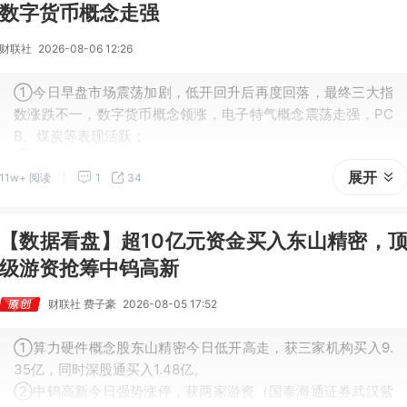
数字货币概念走强
财联社
2026-08-06 12:26
①今日早盘市场震荡加剧，低开回升后再度回落，最终三大指
数涨跌不一，数字货币概念领涨，电子特气概念震荡走强，PC
B、煤炭等表现活跃；
②个股层面，早盘涨停数量为58家，连板股数量为19家，豪尔
展开
11w+ 阅读
1
34
赛晋级5连板。
【数据看盘】超10亿元资金买入东山精密，
级游资抢筹中钨高新
财联社 费子豪
2026-08-05 17:52
①算力硬件概念股东山精密今日低开高走，获三家机构买入9.
35亿，同时深股通买入1.48亿。
②中钨高新今日强势涨停，获两家游资（国泰海通证券武汉紫