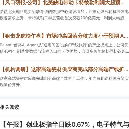
【风口研报·公司】北美缺电带动卡特彼勒利润大超预期，公司作为头部主机厂核心供应商，订单充足并计划新增多条生产线，有望抢抓算力备电新机
受益北美地区电力短缺导致的数据中心建设增加，并推动燃气轮机等发电
设备需求上升，卡特彼勒二季度营收首次突破200亿美元，利润大幅超预
期，并上调全年业绩指引。公司供应卡特彼勒等全球头部发动机主机厂，
产品订单充足，并计划2026年新增多条生产线，同时海外泰国工厂建设
【狙击龙虎榜午盘】市场冲高回落分歧力度小于预期 AI智能体依旧为核心主线
顺利推进，有望抢抓算力备电新机，打开成长空间。
Palantir使得AI Agent从“通用问答”走向“产线执行”的产业拐点上，公司凭
借40多年制造业数据与流程入口的卡位优势，自研多智能体协同协议以
及已可规模商用的工业AI运行空间，正从“项目型软件公司”向“AI原生平台
生态型公司”跃迁。
【机构调研】这家高端瓷材供应商完成部分高端产线扩产，年内氧化锆粉体有望实现量价齐升
这家高端瓷材供应商完成部分高端产线扩产工作，年内氧化锆粉体有望实
现量价齐升。
相关阅读
【午报】创业板指半日跌0.67%，电子特气