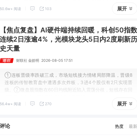
阳东路、国泰海通证券成都北一环路）分别买入1.58亿、1.01
展开
50.6w+ 阅读
103
亿。
【焦点复盘】AI硬件端持续回暖，科创50指
连续2日涨逾4%，光模块龙头5日内2度刷新
史天量
财联社 金皓明
2026-08-05 17:51
①连板晋级率跌破三成，市场短线接力情绪局部降温，晋级8
连板的传智教育盘中遭遇多次炸板，3进4个股仅有2只实现晋
级。②微盘股指数在60日均线附近陷入震荡分歧，短线存在回
踩昨日跳空缺口和5日均线附近支撑可能。
展开
56.4w+ 阅读
270
评论
热度
最