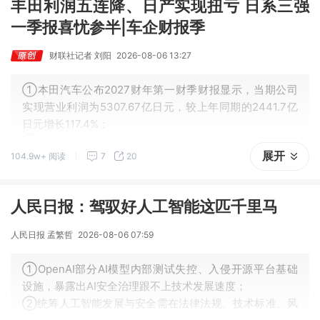
丰田利润五连降、日产实现扭亏 日系三强
一季报喜忧参半|车企财报季
财联社记者 刘阳
2026-08-06 13:27
①本田汽车公布2027财年第一财季财报显示，当期公司
实现营业利润为5307.67亿日元，较上年同期的2441.7亿
日元增长117.4%；
②财报显示，2026年4月至6月，日产汽车的营业利润为7
展开
104.9w+ 阅读
7
20
78亿日元，去年同期亏损791亿日元，实现扭亏为盈 。
人民日报：驾驭好人工智能这匹千里马
人民日报 孟繁哲
2026-08-06 07:59
①OpenAI部分AI模型内部测试失控、入侵开源平台基础
设施，暴露出AI安全治理跟不上技术发展速度；
②统筹人工智能发展与安全需在法律法规、技术标准、风