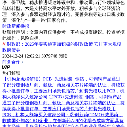
净土保卫战。稳步推进碳达峰碳中和，推动重点行业领域绿色
低碳转型。六是支持高水平对外开放。积极参与全球经济治
理，深入参与多双边财经议题讨论。完善关税等进出口税收政
策，深化与“一带一路”国家合作。
时政新闻播报
财联社声明：文章内容仅供参考，不构成投资建议。投资者据
此操作，风险自担。
财政部：2025年要实施更加积极的财政政策 安排更大规模
政府债券
2024-12-24 12:02:21
3079748 阅读
商务合作
热门解锁
【机构龙虎榜解读】PCB+先进封装+铜箔，可剥铜产品通过
了部分覆铜板厂商、载板厂商及相关芯片终端的认证，持续获
得小批量订单，主要应用场景包括芯片封装光模块用PCB，机
构大额净买入这家公司
①PCB+先进封装+铜箔，可剥铜产品
通过了部分覆铜板厂商、载板厂商及相关芯片终端的认证，持
续获得小批量订单，主要应用场景包括芯片封装光模块用
PCB，机构大额净买入这家公司；②创新药CDMO+减肥药，
收购国外知名CRO企业，在创新药API的化学合成等方面具有
丰富经验，具备承接细胞与基因治疗产品商业化受托生产的合