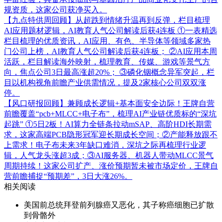
规资质，这家公司获净买入。
【九点特供周回顾】从超跌到情绪升温再到反弹，栏目梳理
AI应用题材逻辑，AI教育人气公司解读后获4连板
①一表精选
栏目梳理的优质资讯，AI应用、有色、半导体等领域多家热
门公司上榜，AI教育人气公司解读后获4连板； ②AI应用本周
活跃，栏目解读海外映射，梳理教育、传媒、游戏等景气方
向，焦点公司3日最高涨超20%； ③磷化铟概念异军突起，栏
目以机构视角前瞻产业供需情况，提及2家核心公司双双涨
停。
【风口研报回顾】兼顾成长逻辑+基本面安全边际！王牌自营
前瞻覆盖“pcb+MLCC+电子布”，梳理AI产业链优质标的“深坑
起跳”
①5日2板！AI算力全链条拉动mSAP、高阶HDI长期需
求，这家高端PCB隐形冠军迎长期成长空间；②产能释放跟不
上需求！电子布未来3年缺口难消，深坑之际再梳理行业逻
辑，人气龙头涨超3成；③AI服务器、机器人带动MLCC景气
周期持续！这家公司扩产、涨价预期暂未被市场定价，王牌自
营前瞻捕捉“预期差”，3日大涨26%。
相关阅读
美国前总统拜登前列腺癌又恶化，其子称癌细胞已扩散
到骨骼外