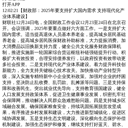
打开APP
12:02:21【财政部：2025年要支持扩大国内需求 支持现代化产
业体系建设】
财联社12月24日电，全国财政工作会议12月23至24日在北京召
开。会议强调，2025年要重点做好六方面工作。一是支持扩大
国内需求。适当提高退休人员基本养老金，提高城乡居民基础
养老金，提高城乡居民医保财政补助标准，大力提振消费。加
大消费品以旧换新支持力度，健全公共文化服务财政保障机
制，推进实施新一轮国家综合货运枢纽补链强链提升行动。积
极扩大有效投资，合理安排债券发行，以政府投资有效带动更
多社会投资。二是支持现代化产业体系建设。着力提升科技创
新能力，全力支持关键核心技术攻关。加快推动产业转型升
级，深入实施专精特新中小企业奖补政策。加强对企业的纾困
支持，坚决防止乱收费、乱罚款、乱摊派等问题。三是支持保
障和改善民生。突出就业优先导向，支持教育强国建设，健全
人口发展支持政策体系，促进卫生健康事业发展，织密扎牢社
会保障网，推动解决人民群众急难愁盼问题。四是支持城乡区
域融合发展。确保国家粮食安全，持续巩固拓展脱贫攻坚成
果，有序推进乡村发展和建设，大力推进新型城镇化，促进区
域协调发展。五是支持生态文明建设。深化横向生态保护补偿
机制建设。加强生态保护和修复，继续支持打好蓝天、碧水、