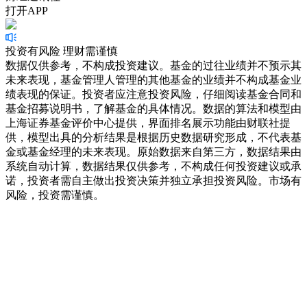
打开APP
投资有风险 理财需谨慎
数据仅供参考，不构成投资建议。基金的过往业绩并不预示其
未来表现，基金管理人管理的其他基金的业绩并不构成基金业
绩表现的保证。投资者应注意投资风险，仔细阅读基金合同和
基金招募说明书，了解基金的具体情况。数据的算法和模型由
上海证券基金评价中心提供，界面排名展示功能由财联社提
供，模型出具的分析结果是根据历史数据研究形成，不代表基
金或基金经理的未来表现。原始数据来自第三方，数据结果由
系统自动计算，数据结果仅供参考，不构成任何投资建议或承
诺，投资者需自主做出投资决策并独立承担投资风险。市场有
风险，投资需谨慎。