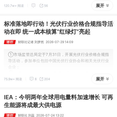
展开
120.7w+ 阅读
56
12时01分起生效。
标准落地即行动！光伏行业价格合规指导活
动在即 统一成本核算“红绿灯”亮起
财联社记者 刘梦然
2026-07-29 14:09
①市场监管总局定于7月31日，开展光伏行业价格合规指
导活动，参加单位包括中国光伏行业协会和相关光伏行业
企业；
②这是《光伏行业成本核算模型通则》发布后首次由相关
展开
75.9w+ 阅读
8
204
部门召开行业会议，行业治理从自律走向制度约束。
IEA：今明两年全球用电量料加速增长 可再
生能源将成最大供电源
财联社 刘蕊
2026-07-24 13:22