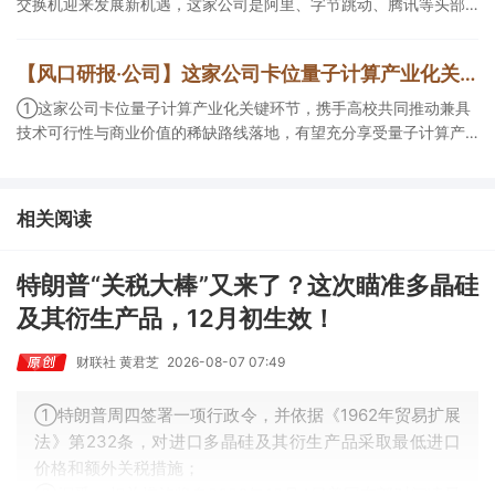
交换机迎来发展新机遇，这家公司是阿里、字节跳动、腾讯等头部
互联网企业的数据中心交换机核心供应商； ②上海推动算力和基础
大模型扩大境外调用，支持智能体、多模态生成等模型产品出口，
【风口研报·公司】这家公司卡位量子计算产业化关键环节，携手高校共同推动兼具技术可行性与商业价值的稀缺路线落地，有望充分享受量子计算产业化红利；另有公司不仅坐拥动力煤优质矿井且长协煤销量占比低
机构称多元落地场景渗透提速，看好AI应用拐点到来，这家公司研
发的魔聚平台是一款AI技术驱动的创新应用平台，基于不同模型聚
①这家公司卡位量子计算产业化关键环节，携手高校共同推动兼具
合的基础上构建场景AI Agent； ③这家公司已形成“洗净服务+半导
技术可行性与商业价值的稀缺路线落地，有望充分享受量子计算产
体材料”双主业并行的格局。
业化红利； ②2026年煤价中枢上移，公司不仅坐拥动力煤优质矿
井且长协煤销量占比低，叠加甲醇吨利扩大，周期上行阶段业绩有
望充分释放。
相关阅读
特朗普“关税大棒”又来了？这次瞄准多晶硅
及其衍生产品，12月初生效！
财联社 黄君芝
2026-08-07 07:49
①特朗普周四签署一项行政令，并依据《1962年贸易扩展
法》第232条，对进口多晶硅及其衍生产品采取最低进口
价格和额外关税措施；
②据悉，相关措施将自2026年12月4日美国东部时间凌晨