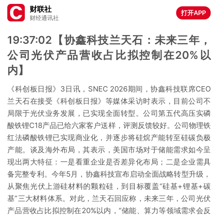
财联社
打开APP
财经通讯社
19:37:02【协鑫科技兰天石：未来三年，
公司光伏产品营收占比拟控制在20%以
内】
《科创板日报》3日讯，SNEC 2026期间，协鑫科技联席CEO
兰天石在接受《科创板日报》等媒体采访时表示，目前公司不
局限于光伏业务发展，已实现全面转型。公司第五代高压实磷
酸铁锂C18产品已给六家客户送样，评测反馈较好。公司物理铁
红法磷酸铁锂已实现商业化，并逐步将硅烷产能转至硅碳负极
产能。谈及海外布局，其表示，美国市场对于储能需求如今呈
现出两大特征：一是看重企业是否差异化布局；二是企业需具
备完整专利。今年5月，协鑫科技宣布启动全面战略转型升级，
从聚焦光伏上游硅材料的颗粒硅，到目标覆盖“硅基+锂基+碳
基”三大材料体系。对此，兰天石回应称，未来三年，公司光伏
产品营收占比拟控制在20%以内，“储能、算力等领域需求会反