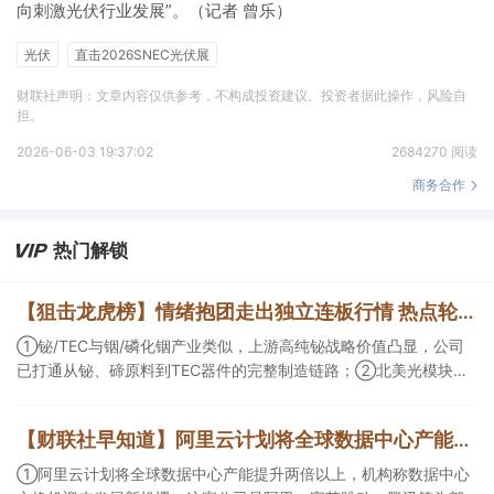
向刺激光伏行业发展”。（记者 曾乐）
光伏
直击2026SNEC光伏展
财联社声明：文章内容仅供参考，不构成投资建议。投资者据此操作，风险自
担。
2026-06-03 19:37:02
2684270 阅读
商务合作
热门解锁
【狙击龙虎榜】情绪抱团走出独立连板行情 热点轮动走强注意市场节奏
①铋/TEC与铟/磷化铟产业类似，上游高纯铋战略价值凸显，公司
已打通从铋、碲原料到TEC器件的完整制造链路；②北美光模块计
划大幅扩产，公司客户包括Coherent、Lumentum和AAOI等龙头企
业，有望深度受益；③《欢迎来到龙餐馆》或有望成为暑期院线爆
【财联社早知道】阿里云计划将全球数据中心产能提升两倍以上，这家公司是阿里、字节跳动、腾讯数据中心交换机核心供应商；上海推动算力和基础大模型扩大境外调用，支持智能体、多模态生成等模型产品出口
款，公司作为出品方受热钱追捧。
①阿里云计划将全球数据中心产能提升两倍以上，机构称数据中心